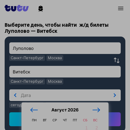
!
!
Выберите день, чтобы найти
ж/д билеты
Луполово — Витебск
Санкт-Петербург
Москва
Санкт-Петербург
Москва
сегодня
завтра
послезавтра
Август 2026
Найти ж/д билеты
ПН
ВТ
СР
ЧТ
ПТ
СБ
ВС
1
2