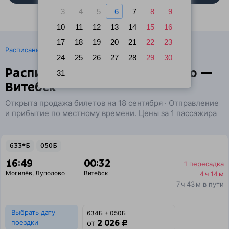
3
4
5
6
7
8
9
10
11
12
13
14
15
16
17
18
19
20
21
22
23
·
Расписание поездов
Ж/д билеты Могилёв → Витебск
24
25
26
27
28
29
30
Расписание поездов Луполово —
31
Витебск
Открыта продажа билетов на 18 сентября · Отправление
и прибытие по местному времени. Цены за 1 пассажира
633*Б
050Б
16:49
00:32
1 пересадка
Могилёв
,
Луполово
Витебск
4 ч 14 м
7 ч 43 м в пути
Выбрать дату
634Б + 050Б
2 026 ₽
поездки
от