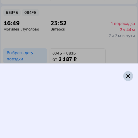
633*Б
084*Б
16:49
23:52
1 пересадка
Могилёв
,
Луполово
Витебск
3 ч 44 м
7 ч 3 м в пути
Выбрать дату
634Б + 083Б
2 187 ₽
поездки
от
633*Б
680Б
16:49
23:41
1 пересадка
Могилёв
,
Луполово
Витебск
3 ч 30 м
6 ч 52 м в пути
Выбрать дату
634Б + 680Б
479 ₽
поездки
от