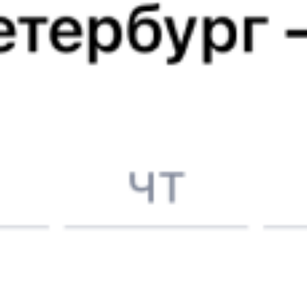
Выбрать дату
634Б + 670Ф
850 ₽
поездки
от
633*Б
670Б
16:49
22:42
1 пересадка
Могилёв
,
Луполово
Витебск
2 ч 13 м
5 ч 53 м в пути
Выбрать дату
634Б + 670Б
842 ₽
поездки
от
Найдём билет на поезд за вас
Даже если сейчас нет мест
Искать билеты