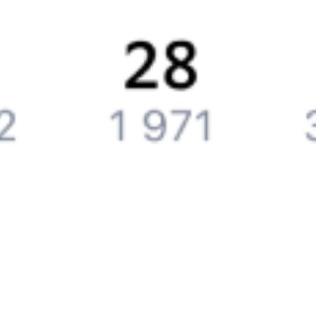
Подарочные сертификаты
Компания
История Туту.ру
Вакансии
Обратная связь
Контактная информация
Партнерам
Реклама на Туту.ру
Партнерская программа
Загрузите в
App Store