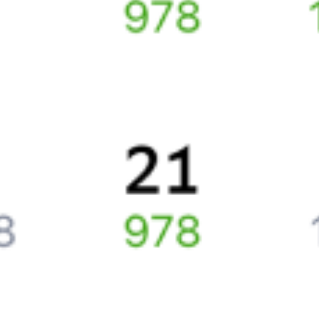
Билеты РЖД
Вы можете заказать электронный жд билет и
железнодорожный билет на бланке РЖД.
Если вас интересует цена билета на поезд от
Могилёва
до
Витебска
, то укажите дату поездки. При этом вы увидите
стоимость билетов во всех доступных вагонах (плацкарт, купе
и др.) и сможете купить жд билеты
Могилёв
–
Витебск
онлайн.
Инструкция по приобретению билетов
Способы оплаты
Правила работы сервиса
Какие документы нужны для поездок в СНГ
Путешественникам
Справочная
Путеводитель по странам
Бонусная программа