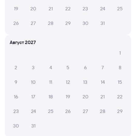
Способы оплаты
Правила работы сервиса
19
20
21
22
23
24
25
А ещё здесь можно найти
26
27
28
29
30
31
Обратные билеты из Луговой в Москву
Отели Москвы
Август 2027
1
Купить билеты на поезд Москва
Аренда авто в Москве
2
3
4
5
6
7
8
9
10
11
12
13
14
15
16
17
18
19
20
21
22
23
24
25
26
27
28
29
30
31