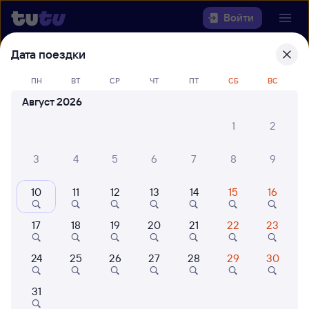
Войти
Дата поездки
Выберите день, чтобы найти
ж/д
билеты Луговая — Москва
ПН
ВТ
СР
ЧТ
ПТ
СБ
ВС
Август 2026
Откуда
1
2
Куда
3
4
5
6
7
8
9
Когда
10
11
12
13
14
15
16
Кто едет
17
18
19
20
21
22
23
24
25
26
27
28
29
30
Найти поезда
31