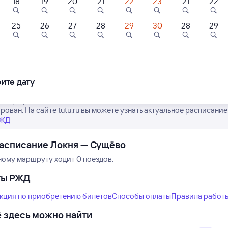
18
19
20
21
22
23
21
22
25
26
27
28
29
30
28
29
Нет рейсов по этому
Измените место отправления или при
другой транспо
ите дату
е график движения поездов дальнего следования РЖД из Локни 
рован. На сайте tutu.ru вы можете узнать актуальное расписание
РЖД
асписание Локня — Сущёво
ному маршруту ходит 0 поездов.
ты РЖД
кция по приобретению билетов
Способы оплаты
Правила работ
 здесь можно найти