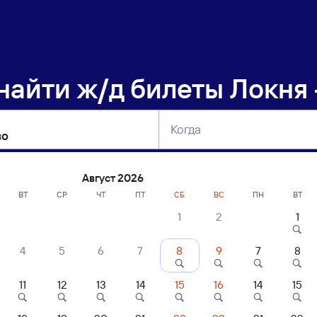
 найти
ж/д билеты Локня
Когда
тербург
Москва
Сегодня
Завтра
Август 2026
ВТ
СР
ЧТ
ПТ
СБ
ВС
ПН
ВТ
1
2
1
сание поездов Локня — Сущёво
4
5
6
7
8
9
7
8
11
12
13
14
15
16
14
15