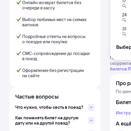
17
Онлайн-возврат билетов без
очереди в кассу
24
Выбор любимых мест на схемах
вагонов
31
Подробные ответы на вопросы
о поездке или покупке
Выбер
СМС-сопровождение до посадки
Посмотрит
в поезд
скорректи
билетов 
Оформление без регистрации
на сайте
Про р
По дан
Частые вопросы
Биле
Что нужно, чтобы сесть в поезд?
Инстру
Как поменять билет на другую
А ещё
дату или на другой поезд?