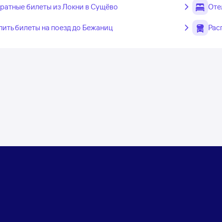
ратные билеты из Локни в Сущёво
Оте
пить билеты на поезд до Бежаниц
Рас