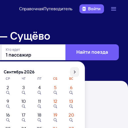
Справочная
Путеводитель
Войти
 — Сущёво
Кто едет
Найти поезда
Сентябрь 2026
СР
ЧТ
ПТ
СБ
ВС
2
3
4
5
6
9
10
11
12
13
16
17
18
19
20