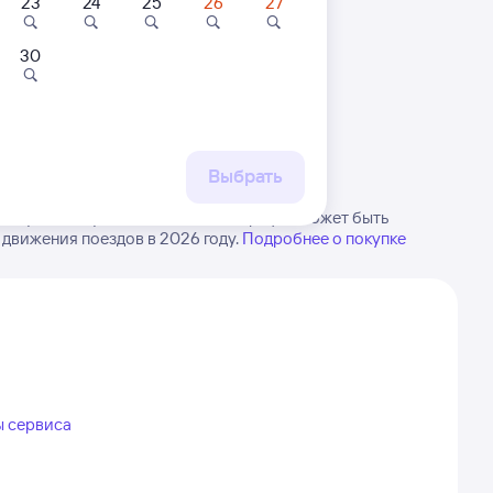
23
24
25
26
27
30
 маршруту
бытия, либо посмотрите
рт
Выбрать
в Сущёво. Будьте внимательны, график может быть
 движения поездов в 2026 году.
Подробнее о покупке
ы сервиса