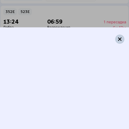
352Е
523Е
13:24
06:59
1 пересадка
Лобва
Возрождение
6 ч 17 м
1 д 18 ч 35 м в пути
Выбрать дату
352Е + 523Е
7 453 ₽
поездки
от
352Е
107Е
13:24
00:24
1 пересадка
Лобва
Возрождение
3 ч 7 м
1 д 12 ч в пути
Выбрать дату
352Е + 107Е
7 622 ₽
поездки
от