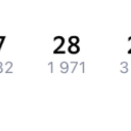
Подарочные сертификаты
Компания
История Туту.ру
Вакансии
Обратная связь
Контактная информация
Партнерам
Реклама на Туту.ру
Партнерская программа
Загрузите в
App Store