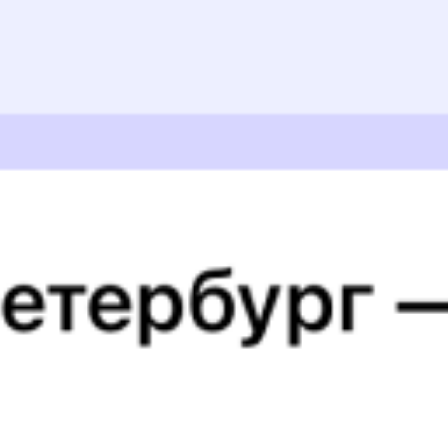
Найдём билет на поезд за вас
Даже если сейчас нет мест
Искать билеты
521*С
522Е
20:26
09:33
1 пересадка
Лобва
Возрождение
20 ч 48 м
14 ч 7 м в пути
Выбрать дату
522С + 522Е
7 576 ₽
поездки
от
Найдём билет на поезд за вас
Даже если сейчас нет мест
Искать билеты