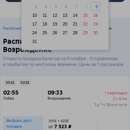
3
4
5
6
7
8
9
10
11
12
13
14
15
16
17
18
19
20
21
22
23
·
Расписание поездов
Ж/д билеты Лобва → Возрождение
24
25
26
27
28
29
30
Расписание поездов Лобва —
31
Возрождение
Открыта продажа билетов на 6 ноября · Отправление
и прибытие по местному времени. Цены за 1 пассажира
351Е
522Е
02:55
09:33
1 пересадка
Лобва
Возрождение
2 ч 53 м
1 д 7 ч 38 м в пути
Выбрать дату
351Е + 522Е
7 523 ₽
поездки
от