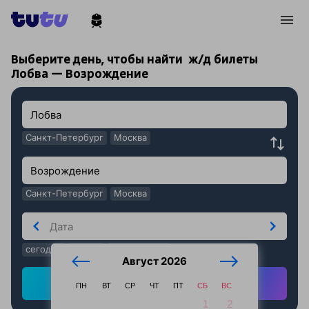
!
!
Выберите день, чтобы найти
ж/д билеты
Лобва — Возрождение
Санкт-Петербург
Москва
Санкт-Петербург
Москва
сегодня
завтра
послезавтра
Август 2026
Найти ж/д билеты
ПН
ВТ
СР
ЧТ
ПТ
СБ
ВС
1
2