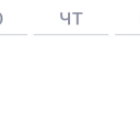
Узнайте расписание движения пассажирских поездов РЖД
из Лобва в Возрождение. Будьте внимательны, расписание
может измениться. На этой странице вы видите актуальное
расписание движения поездов в 2026 году.
Подробнее
о покупке билетов РЖД
А ещё здесь можно найти
Обратные билеты из Лобва в Возрождение
Авиабилеты
Лобва
→
Возрождение
Отели
Купить жд билеты
Возрождение
6 причин купить ж/д билеты именно здесь
Онлайн-покупка за 4 минуты
Онлайн-возврат билетов без очереди в кассу