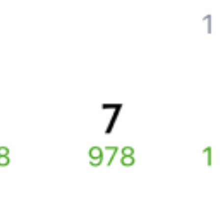
Выбор любимых мест на схемах вагонов
Подробные ответы на вопросы о поездке или покупке
СМС-сопровождение до посадки в поезд
Оформление без регистрации на сайте
Частые вопросы
Что нужно, чтобы сесть в поезд?
Как поменять билет на другую дату или на другой поезд?
Как вернуть билет?
Что делать, если ошибся при вводе данных пассажира?
Как перевезти животное в поезде?
Как получить отчетные документы для бухгалтерии?
Что делать, если оплата не проходит?