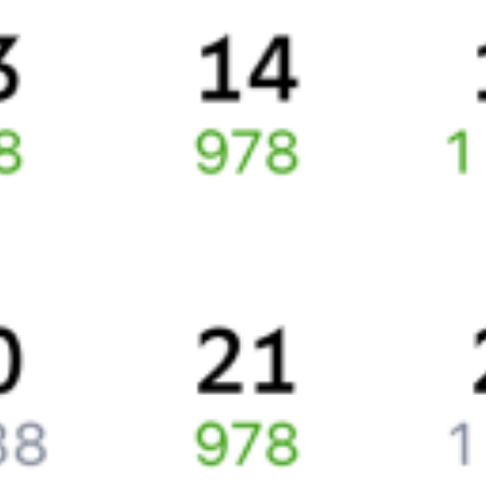
Билеты РЖД
Вы можете заказать электронный жд билет и
железнодорожный билет на бланке РЖД.
Если вас интересует цена билета на поезд от
Лобва
до
Возрождения
, то укажите дату поездки. При этом вы увидите
стоимость билетов во всех доступных вагонах (плацкарт, купе
и др.) и сможете купить жд билеты
Лобва
–
Возрождение
онлайн.
Инструкция по приобретению билетов
Способы оплаты
Правила работы сервиса
Путешественникам
Справочная
Путеводитель по странам
Бонусная программа