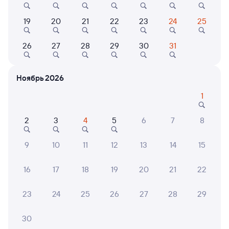
Онлайн-покупка за 4 минуты
19
20
21
22
23
24
25
Онлайн-возврат билетов без очереди в кассу
Выбор любимых мест на схемах вагонов
26
27
28
29
30
31
Подробные ответы на вопросы о поездке или
покупке
Ноябрь 2026
СМС-сопровождение до посадки в поезд
1
Оформление без регистрации на сайте
2
3
4
5
6
7
8
9
10
11
12
13
14
15
Частые вопросы
16
17
18
19
20
21
22
Что нужно, чтобы сесть в поезд?
Как поменять билет на другую дату или
23
24
25
26
27
28
29
на другой поезд?
Как вернуть билет?
30