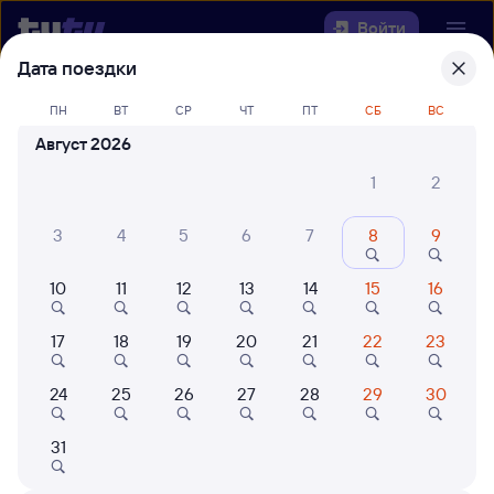
Войти
Дата поездки
Выберите день, чтобы найти
ж/д
ПН
ВТ
СР
ЧТ
ПТ
СБ
ВС
билеты Липецк — Становая
Август 2026
Откуда
1
2
Куда
3
4
5
6
7
8
9
10
11
12
13
14
15
16
Когда
17
18
19
20
21
22
23
Кто едет
24
25
26
27
28
29
30
Найти поезда
31