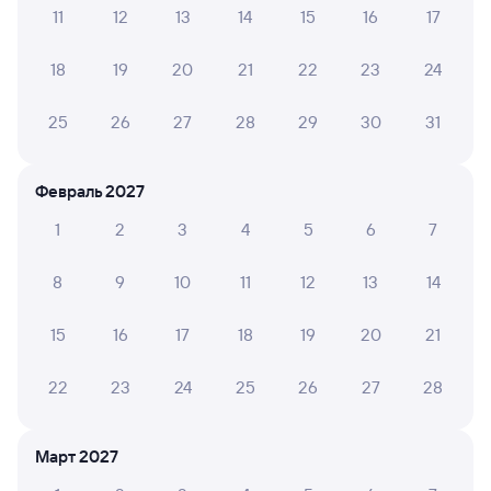
11
12
13
14
15
16
17
Способы оплаты
Правила работы сервиса
А ещё здесь можно найти
18
19
20
21
22
23
24
Обратные билеты из Липецка в Становую
25
26
27
28
29
30
31
Отели Станового
Февраль 2027
Другие авиарейсы из Липецка
1
2
3
4
5
6
7
Купить билеты на поезд до Станового
8
9
10
11
12
13
14
Расписание автобусов Липецк — Становое
15
16
17
18
19
20
21
Вокзал Липецк
22
23
24
25
26
27
28
Март 2027