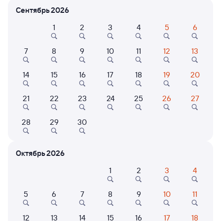
Расписание поездов Липецк — Становая
Сентябрь 2026
1
2
3
4
5
6
7
8
9
10
11
12
13
14
15
16
17
18
19
20
21
22
23
24
25
26
27
Нет рейсов по этому маршруту
Измените место отправления или прибытия, либо
28
29
30
посмотрите другой транспорт
Октябрь 2026
Отели в Становом
Поддержка 24/7 на Туту
1
2
3
4
5
6
7
8
9
10
11
6 причин купить ж/д билеты
12
13
14
15
16
17
18