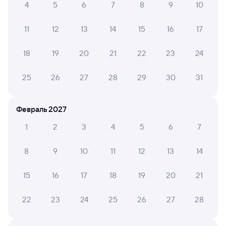
4
5
6
7
8
9
10
6 ч 27 м в пути
06:24
12:51
11
12
13
14
15
16
17
Лена
Северобайкальск
Усть-Кут
в Нерюнгри Пасс.
18
19
20
21
22
23
24
из Красноярска Пасс
25
26
27
28
29
30
31
Дни следования
ближайшие: 8, 10, 12 августа
Маршрут
Плацкарт
Купе
Февраль 2027
от
1 ⁠991 ⁠₽
от
2 ⁠508 ⁠₽
1
2
3
4
5
6
7
Выберите дату
8
9
10
11
12
13
14
Самый быстрый
112Н
Проходящий
7
15
16
17
18
19
20
21
5 ч 52 м в пути
14:58
20:50
22
23
24
25
26
27
28
Лена
Северобайкальск
Усть-Кут
в Тынду