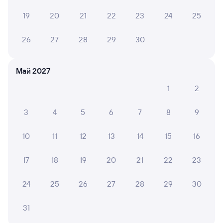
19
20
21
22
23
24
25
Выберите дату
Самый быстрый
26
27
28
29
30
274С
Проходящий
7,6
5 ч 52 м в пути
Май 2027
20:15
02:07
1
2
Лена
Северобайкальск
Усть-Кут
3
4
5
6
7
8
9
из Адлера
Дни следования
ближайшие: 12, 19, 26 августа
Маршрут
10
11
12
13
14
15
16
Плацкарт
Купе
17
18
19
20
21
22
23
от
2 ⁠143 ⁠₽
от
2 ⁠959 ⁠₽
24
25
26
27
28
29
30
Выберите дату
Самый быстрый
31
235С
Проходящий
7,4