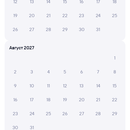
12
13
14
15
16
17
18
Отели в Северобайкальске
Все
Путешественникам нравятся эти варианты
19
20
21
22
23
24
25
26
27
28
29
30
31
9,5
8,7
Август 2027
Отель
Гостевой дом
Отель
1
Дом у Байкала
Гостевой дом
Отель
Таёжный
Жемч
2
3
4
5
6
7
8
2 ⁠600 ⁠₽
8 ⁠501 ⁠₽
2 ⁠496
9
10
11
12
13
14
15
Отзывы пассажиров Туту о поездах
16
17
18
19
20
21
22
по этому направлению
23
24
25
26
27
28
29
Мы отображаем актуальные отзывы и не удаляем
отрицательные мнения
30
31