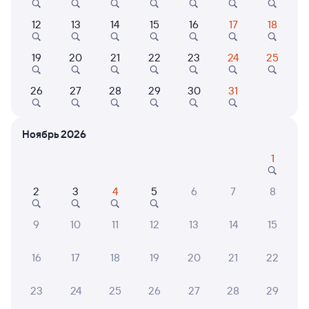
Выберите дату
12
13
14
15
16
17
18
19
20
21
22
23
24
25
381И
Проходящий
7,9
6 ч 49 м в пути
26
27
28
29
30
31
04:59
11:48
Лена
Северобайкальск
Ноябрь 2026
Усть-Кут
из Иркутска Пасс.
1
Дни следования
ближайшие: 8, 10, 12 августа
Маршрут
2
3
4
5
6
7
8
Плацкарт
Купе
от
1 ⁠991 ⁠₽
от
2 ⁠056 ⁠₽
9
10
11
12
13
14
15
Выберите дату
16
17
18
19
20
21
22
Фирменный
23
24
25
26
27
28
29
092И
Проходящий
8,8