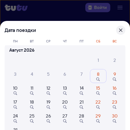
Войти
Выберите день, чтобы найти
ж/д
Дата поездки
билеты Лена — Северобайкальск
ПН
ВТ
СР
ЧТ
ПТ
СБ
ВС
Откуда
Август 2026
1
2
Куда
3
4
5
6
7
8
9
Когда
10
11
12
13
14
15
16
Кто едет
17
18
19
20
21
22
23
Найти поезда
24
25
26
27
28
29
30
31