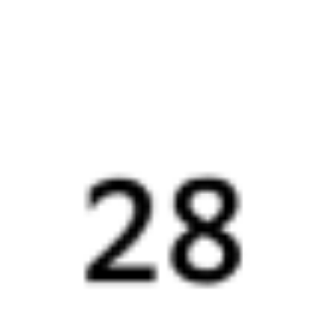
Выбор любимых мест на схемах вагонов
Подробные ответы на вопросы о поездке или покупке
СМС-сопровождение до посадки в поезд
Оформление без регистрации на сайте
Частые вопросы
Что нужно, чтобы сесть в поезд?
Как поменять билет на другую дату или на другой поезд?
Как вернуть билет?
Что делать, если ошибся при вводе данных пассажира?
Как перевезти животное в поезде?
Как получить отчетные документы для бухгалтерии?
Что делать, если оплата не проходит?