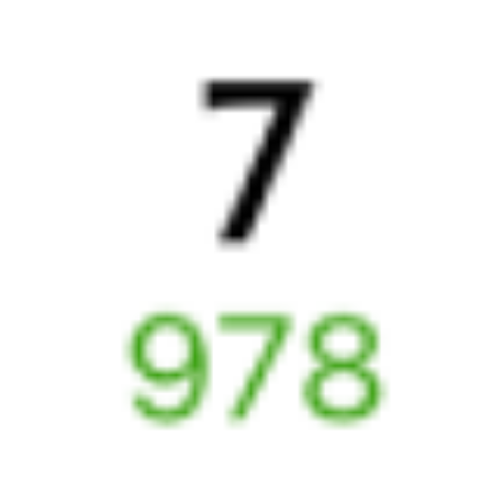
1 д 16 ч 32 м в пути
Выбрать дату
097Э + 010Н
12 689 ₽
поездки
от
375Э
002Э
Россия
22:08
03:17
1 пересадка
Усть-Кут
,
Лена
Бабушкин
,
Мысовая
23 ч 33 м
2 д 5 ч 9 м в пути
Выбрать дату
375Э + 002Э
7 968 ₽
поездки
от
375Э
270С
22:08
02:00
1 пересадка
Усть-Кут
,
Лена
Бабушкин
,
Мысовая
19 ч 50 м
2 д 3 ч 52 м в пути