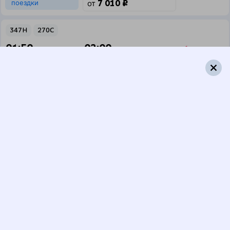
7 010 ₽
поездки
от
347Н
270С
01:50
02:00
1 пересадка
Усть-Кут
,
Лена
Бабушкин
,
Мысовая
14 ч 36 м
2 д 10 м в пути
Выбрать дату
347Н + 270С
13 450 ₽
поездки
от
381Ы
270С
01:50
02:00
1 пересадка
Усть-Кут
,
Лена
Бабушкин
,
Мысовая
14 ч 36 м
2 д 10 м в пути
Выбрать дату
381Ы + 270С
13 450 ₽
поездки
от