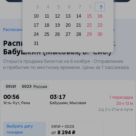
3
4
5
6
7
8
9
10
11
12
13
14
15
16
17
18
19
20
21
22
23
·
Расписание поездов
Ж/д билеты Усть-Кут → Бабушкин
24
25
26
27
28
29
30
Расписание поездов Лена — г.
31
Бабушкин (Мысовая, В.-Сиб.)
Открыта продажа билетов на 6 ноября · Отправление
и прибытие по местному времени. Цены за 1 пассажира
091И
002Э
Россия
00:56
03:17
1 пересадка
Усть-Кут
,
Лена
Бабушкин
,
Мысовая
20 ч 12 м
2 д 2 ч 21 м в пути
Выбрать дату
091И + 002Э
8 294 ₽
поездки
от