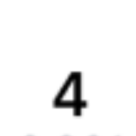
Подарочные сертификаты
Компания
История Туту.ру
Вакансии
Обратная связь
Контактная информация
Партнерам
Реклама на Туту.ру
Партнерская программа
Загрузите в
App Store