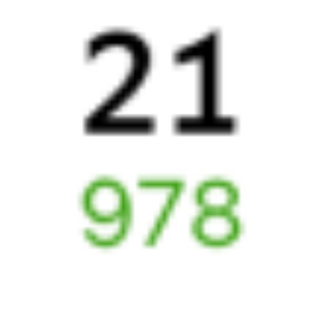
из Усть-Кута в Бабушкин. Будьте внимательны, расписание
может измениться. На этой странице вы видите актуальное
расписание движения поездов в 2026 году.
Подробнее
о покупке билетов РЖД
А ещё здесь можно найти
Обратные билеты из Усть-Кута в Бабушкин
Другие авиарейсы из Усть-Кута
Авиабилеты
Усть-Кут
→
Бабушкин
Отели Бабушкина
Купить жд билеты в
Бабушкин
Вокзал Лена
6 причин купить ж/д билеты именно здесь
Онлайн-покупка за 4 минуты
Онлайн-возврат билетов без очереди в кассу