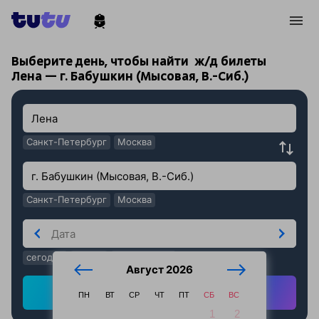
!
!
Выберите день, чтобы найти
ж/д билеты
Лена — г. Бабушкин (Мысовая, В.-Сиб.)
Санкт-Петербург
Москва
Санкт-Петербург
Москва
сегодня
завтра
послезавтра
Август 2026
Найти ж/д билеты
ПН
ВТ
СР
ЧТ
ПТ
СБ
ВС
1
2