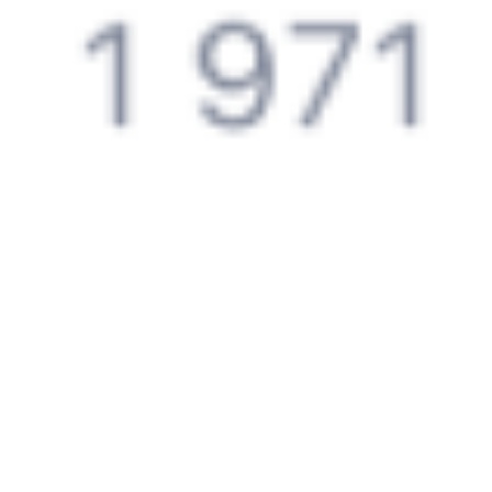
Билеты РЖД
Вы можете заказать электронный жд билет и
железнодорожный билет на бланке РЖД.
Если вас интересует цена билета на поезд от
Усть-Кута
до
Бабушкина
, то укажите дату поездки. При этом вы увидите
стоимость билетов во всех доступных вагонах (плацкарт, купе
и др.) и сможете купить жд билеты
Усть-Кут
–
Бабушкин
онлайн.
Инструкция по приобретению билетов
Способы оплаты
Правила работы сервиса
Путешественникам
Справочная
Путеводитель по странам
Бонусная программа