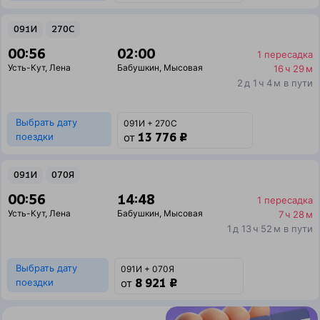
091И
270С
00:56
02:00
1 пересадка
Усть-Кут
,
Лена
Бабушкин
,
Мысовая
16 ч 29 м
2 д 1 ч 4 м в пути
Выбрать дату
091И + 270С
13 776 ₽
поездки
от
091И
070Я
00:56
14:48
1 пересадка
Усть-Кут
,
Лена
Бабушкин
,
Мысовая
7 ч 28 м
1 д 13 ч 52 м в пути
Выбрать дату
091И + 070Я
8 921 ₽
поездки
от