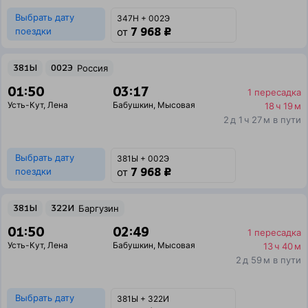
Выбрать дату
347Н + 002Э
7 968 ₽
поездки
от
381Ы
002Э
Россия
01:50
03:17
1 пересадка
Усть-Кут
,
Лена
Бабушкин
,
Мысовая
18 ч 19 м
2 д 1 ч 27 м в пути
Выбрать дату
381Ы + 002Э
7 968 ₽
поездки
от
381Ы
322И
Баргузин
01:50
02:49
1 пересадка
Усть-Кут
,
Лена
Бабушкин
,
Мысовая
13 ч 40 м
2 д 59 м в пути
Выбрать дату
381Ы + 322И