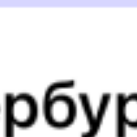
1 д 11 ч 41 м в пути
Выбрать дату
381Ы + 082И
11 897 ₽
поездки
от
273И
070Я
12:26
14:48
1 пересадка
Усть-Кут
,
Лена
Бабушкин
,
Мысовая
1 д 18 ч 31 м
3 д 2 ч 22 м в пути
Выбрать дату
273И + 070Я
8 876 ₽
поездки
от
273И
010Н
12:26
14:28
1 пересадка
Усть-Кут
,
Лена
Бабушкин
,
Мысовая
1 д 18 ч 20 м
3 д 2 ч 2 м в пути