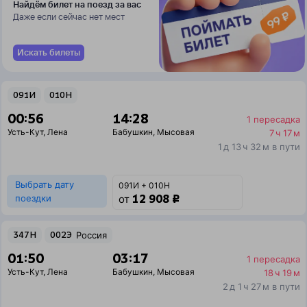
Найдём билет на поезд за вас
Даже если сейчас нет мест
Искать билеты
091И
010Н
00:56
14:28
1 пересадка
Усть-Кут
,
Лена
Бабушкин
,
Мысовая
7 ч 17 м
1 д 13 ч 32 м в пути
Выбрать дату
091И + 010Н
12 908 ₽
поездки
от
347Н
002Э
Россия
01:50
03:17
1 пересадка
Усть-Кут
,
Лена
Бабушкин
,
Мысовая
18 ч 19 м
2 д 1 ч 27 м в пути