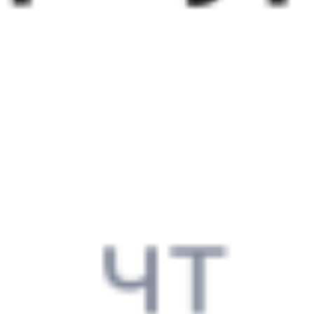
Выбрать дату
273И + 010Н
12 863 ₽
поездки
от
273И
002Э
Россия
12:26
03:17
1 пересадка
Усть-Кут
,
Лена
Бабушкин
,
Мысовая
1 д 7 ч 15 м
2 д 14 ч 51 м в пути
Выбрать дату
273И + 002Э
8 249 ₽
поездки
от
273И
270С
12:26
02:00
1 пересадка
Усть-Кут
,
Лена
Бабушкин
,
Мысовая
1 д 3 ч 32 м
2 д 13 ч 34 м в пути
Выбрать дату
273И + 270С