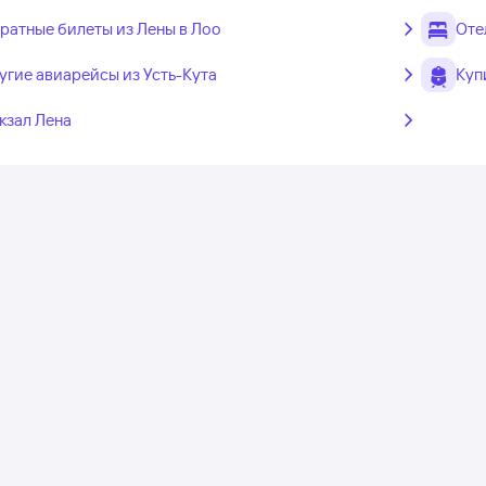
ратные билеты из Лены в Лоо
Оте
угие авиарейсы из Усть-Кута
Куп
кзал Лена