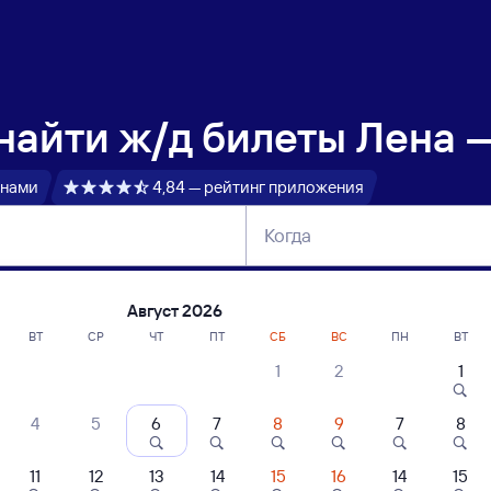
 найти
ж/д билеты Лена 
 нами
4,84 — рейтинг приложения
Когда
тербург
Москва
Сегодня
Завтра
Август 2026
ВТ
СР
ЧТ
ПТ
СБ
ВС
ПН
ВТ
1
2
1
сание поездов Лена — Лоо
4
5
6
7
8
9
7
8
11
12
13
14
15
16
14
15