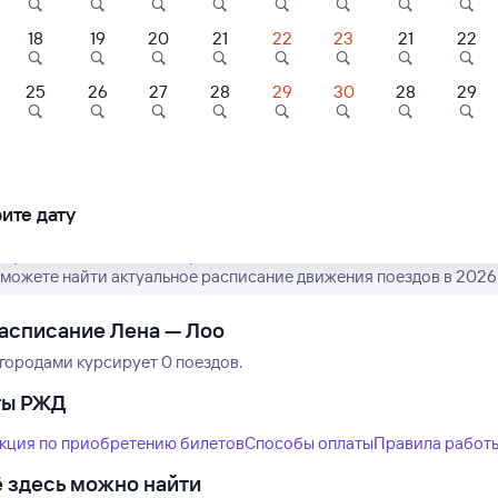
18
19
20
21
22
23
21
22
8,3
25
26
27
28
29
30
28
29
Нет рейсов по этому
ль
Отель
Отель
Измените место отправления или при
алия
ЛОО-Арена
Санаторий Маг
другой транспо
ите дату
шбэк 120
Кешбэк 220
Кешбэк 330
000 ⁠₽
7 ⁠320 ⁠₽
11 ⁠000 ⁠₽
рафик движения пассажирских поездов РЖД из Лены в Лоо. Имейт
можете найти актуальное расписание движения поездов в 2026 
асписание Лена — Лоо
городами курсирует 0 поездов.
ты РЖД
кция по приобретению билетов
Способы оплаты
Правила работ
 здесь можно найти