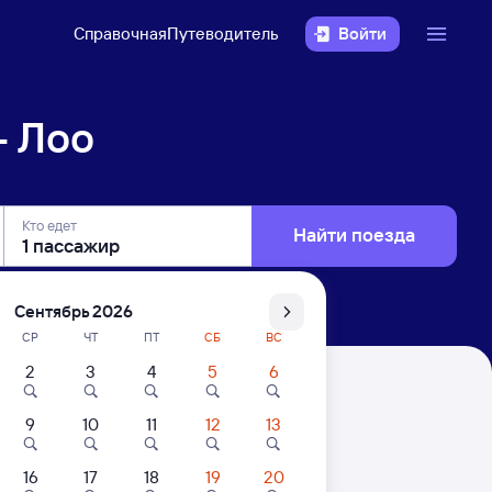
Справочная
Путеводитель
Войти
— Лоо
Кто едет
Найти поезда
Сентябрь 2026
СР
ЧТ
ПТ
СБ
ВС
2
3
4
5
6
9
10
11
12
13
16
17
18
19
20