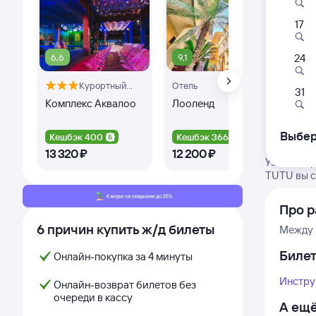
17
6,6
9,1
24
Курортный
Отель
Оте
31
отель
Комплекс Аквалоо
Лооленд
Рег
Выбер
Кешбэк 400
Кешбэк 366
Ке
13 ⁠320 ⁠₽
12 ⁠200 ⁠₽
4 ⁠
Узнайте г
TUTU вы с
Про р
6 причин купить ж/д билеты
Между 
Биле
Онлайн-покупка за 4 минуты
Инстру
Онлайн-возврат билетов без
очереди в кассу
А ещё