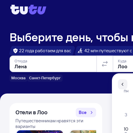
Выберите день, чтобы
22 года работаем для вас
42 млн путешествуют с
Откуда
Куда
Москва
Санкт-Петербург
Санкт-Пе
ПН
Распи
Отели в Лоо
Все
3
Путешественникам нравятся эти
варианты
10