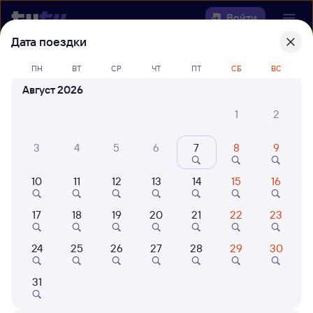
Войти
Дата поездки
Выберите день, чтобы найти
ж/д
ПН
ВТ
СР
ЧТ
ПТ
СБ
ВС
билеты Ледяная — Юрты
Август 2026
22 года работаем для вас
42 млн путешествуют с на
1
2
Откуда
3
4
5
6
7
8
9
Куда
10
11
12
13
14
15
16
Когда
17
18
19
20
21
22
23
Кто едет
24
25
26
27
28
29
30
31
Найти поезда