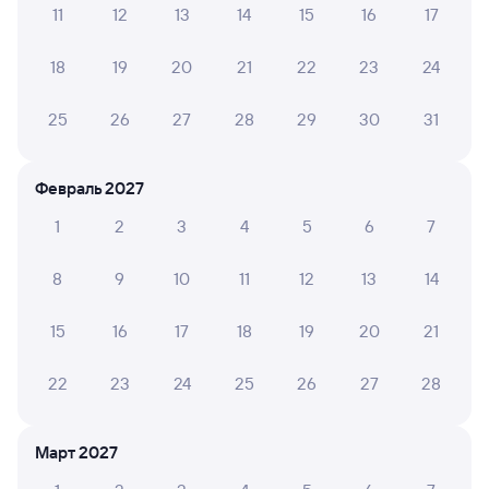
11
12
13
14
15
16
17
А ещё здесь можно найти
18
19
20
21
22
23
24
Обратные билеты из Ледяной в Юрты
Отели
25
26
27
28
29
30
31
Купить жд билеты в Юрты
Февраль 2027
1
2
3
4
5
6
7
8
9
10
11
12
13
14
15
16
17
18
19
20
21
22
23
24
25
26
27
28
Март 2027