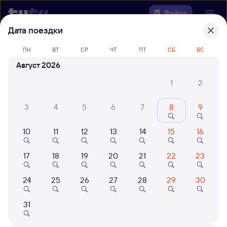
Войти
Дата поездки
Выберите день, чтобы найти
ж/д
ПН
ВТ
СР
ЧТ
ПТ
СБ
ВС
билеты Лазо — Мучная
Август 2026
Откуда
1
2
Куда
3
4
5
6
7
8
9
10
11
12
13
14
15
16
Когда
17
18
19
20
21
22
23
Кто едет
24
25
26
27
28
29
30
Найти поезда
31