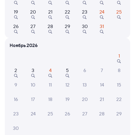
Выбор любимых мест на схемах вагонов
19
20
21
22
23
24
25
Подробные ответы на вопросы о поездке или
покупке
26
27
28
29
30
31
СМС-сопровождение до посадки в поезд
Ноябрь 2026
Оформление без регистрации на сайте
1
Частые вопросы
2
3
4
5
6
7
8
Что нужно, чтобы сесть в поезд?
9
10
11
12
13
14
15
Как поменять билет на другую дату или
на другой поезд?
16
17
18
19
20
21
22
Как вернуть билет?
23
24
25
26
27
28
29
Что делать, если ошибся при вводе данных
пассажира?
30
Как перевезти животное в поезде?