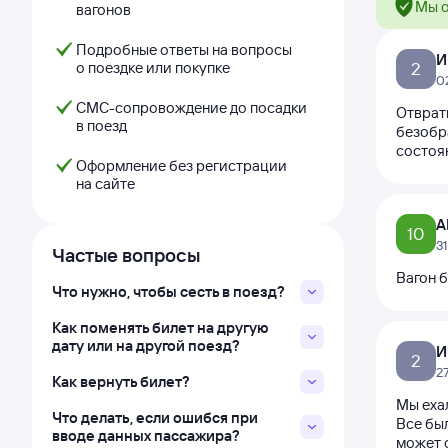
Мы о
вагонов
Подробные ответы на вопросы
И
о поездке или покупке
2
0
СМС-сопровождение до посадки
Отврати
в поезд
безобра
состоя
Оформление без регистрации
на сайте
А
10
3
Частые вопросы
Вагон 
Что нужно, чтобы сесть в поезд?
Как поменять билет на другую
дату или на другой поезд?
И
2
2
Как вернуть билет?
Мы еха
Что делать, если ошибся при
Все был
вводе данных пассажира?
может 