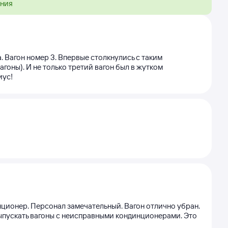
ения
. Вагон номер 3. Впервые столкнулись с таким
гоны). И не только третий вагон был в жутком
иус!
нционер. Персонал замечательный. Вагон отлично убран.
 выпускать вагоны с неисправными кондинционерами. Это