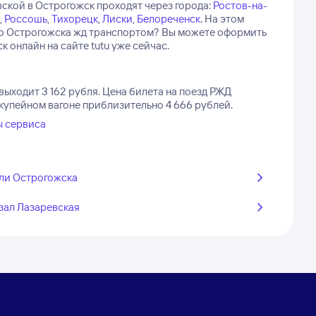
ской в Острогожск проходят через города:
Ростов-на-
,
Россошь
,
Тихорецк
,
Лиски
,
Белореченск
.
На этом
й до Острогожска жд транспортом? Вы можете оформить
 онлайн на сайте tutu уже сейчас.
выходит 3 162 рубля.
Цена билета на поезд РЖД
 купейном вагоне приблизительно 4 666 рублей.
ы сервиса
ли Острогожска
зал Лазаревская