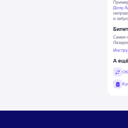
Примерн
Дону
,
А
направл
и забро
Биле
Самая н
Лазарев
Инстру
А ещё
Об
Ку