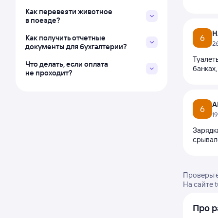
Как перевезти животное
в поезде?
Н
6
Как получить отчетные
2
документы для бухгалтерии?
Туалет
Что делать, если оплата
банках,
не проходит?
А
6
1
Зарядк
срывало
Проверьте
На сайте 
Про р