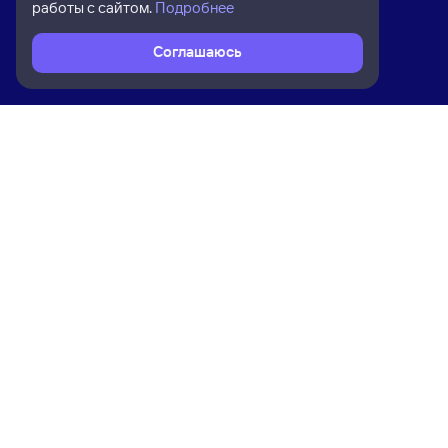
работы с сайтом.
Подробнее
Соглашаюсь
Расписание поездов
Ж/д билеты Лазаревская → Острог
Ком
Приложение Туту
О на
Вака
Конт
Прав