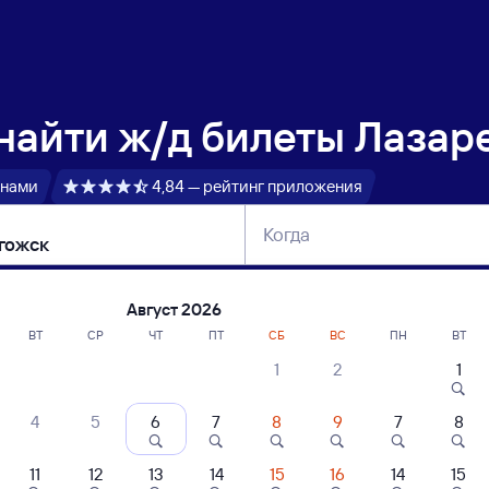
 найти
ж/д билеты Лазар
 нами
4,84 — рейтинг приложения
Когда
тербург
Москва
Сегодня
Завтра
Август 2026
ВТ
СР
ЧТ
ПТ
СБ
ВС
ПН
ВТ
1
2
1
сание поездов Лазаревская — Острого
4
5
6
7
8
9
7
8
ние поездов Острогожск — Лазаревская
дажа билетов на 3 ноября. Отправление и прибытие по местному времени
11
12
13
14
15
16
14
15