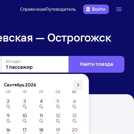
Справочная
Путеводитель
Войти
евская — Острогожск
Кто едет
Найти поезда
Сентябрь 2026
СР
ЧТ
ПТ
СБ
ВС
2
3
4
5
6
жск
9
10
11
12
13
. Цены за 1 пассажира
16
17
18
19
20