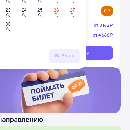
23
24
25
26
27
6,9
30
Плацкарт
от
3 ⁠162 ⁠₽
Купе
от
4 ⁠666 ⁠₽
Квартира
Квартира
огожск
елгород
Квартира со
Квартира в центре
свежим ремонтом,
с Wi-Fi
Выберите дату
в хорошем дворе
ршрут
Выбрать
2 ⁠950 ⁠₽
2 ⁠380 ⁠₽
 направлению