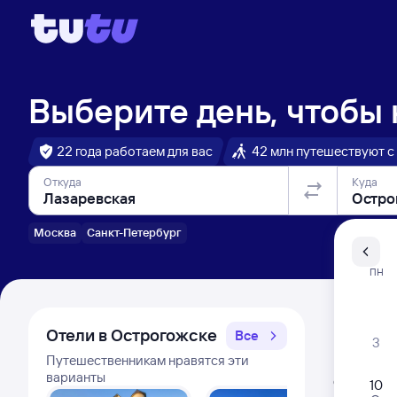
Выберите день, чтобы
22 года работаем для вас
42 млн путешествуют с
Откуда
Куда
Москва
Санкт-Петербург
Санкт-Пе
ПН
Распи
Отели в Острогожске
Все
3
Путешественникам нравятся эти
Расписа
варианты
Открыта про
10