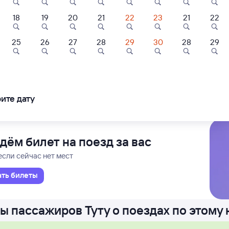
18
19
20
21
22
23
21
22
С
Проходящий
1 д 49 м в пути
52
08:41
6
25
26
27
28
29
30
28
29
ль
Квартира
Квартира
вская
Остр
вское
в Б
ель Атмосфера
Квартира в центре
2-комнатная
иуса (Олимпийского Парка)
города
Квартира
ледования
ближайшие: 7, 9, 11 августа
Ма
ите дату
16 ⁠₽
2 ⁠500 ⁠₽
2 ⁠700 ⁠₽
дём билет на поезд за вас
если сейчас нет мест
ать билеты
ы пассажиров Туту о поездах по этому