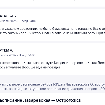
АТАЛЬЯ Б.
6 июля 2026 • Поезд 548С
ы в ужасном состоянии, не было бумажных полотенец, не было о
 и то закончилось быстро. Полы в вагоне не мылись ни разу. При
РТЕМ А.
9 июля 2026 • Поезд 548С
а перестала работать на пол пути Кондиционер еле работал Весь
сь в туалете Вообще ад а не поездка
 актуальное расписание рейсов РЖД из Лазаревской в Острогож
tutu.ru вы найдете актуальное расписание движения поездов в 20
асписание Лазаревская — Острогожск