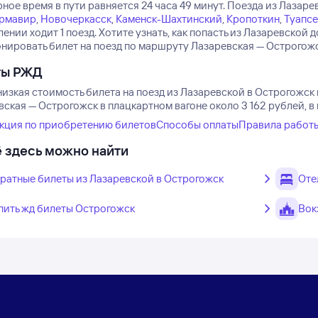
ое время в пути равняется 24 часа 49 минут.
Поезда из Лазарев
рмавир
,
Новочеркасск
,
Каменск-Шахтинский
,
Кропоткин
,
Туапсе
ении ходит 1 поезд.
Хотите узнать, как попасть из Лазаревско
нировать билет на поезд по маршруту Лазаревская — Острогожск
ты РЖД
изкая стоимость билета на поезд из Лазаревской в Острогожск 
ская — Острогожск в плацкартном вагоне около 3 162 рублей, в
кция по приобретению билетов
Способы оплаты
Правила работ
 здесь можно найти
ратные билеты из Лазаревской в Острогожск
Оте
пить жд билеты Острогожск
Вок