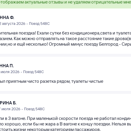
тображаем актуальные отзывы и не удаляем отрицательные мн
ННА Ф.
2 августа 2026 • Поезд 548С
тельная поездка! Ехали сутки без кондиционера,света и туалета
зием. Как можно отправлять на такое расстояние такие дрова(ва
нии,но и ещё несколько! Огромный минус поезду Белгород - Сир
ННА П.
1 июля 2026 • Поезд 548С
был приятным чисто разетка рядом, туалеты чистые
РИНА Б.
7 июля 2026 • Поезд 548С
ли в 3 вагоне. При маленькой скорости поезда не работал конди
о хорошо, если бы не жара а В вагоне к концу поездки. Нельзя
стоить жизни некоторым категориям пассажиров.