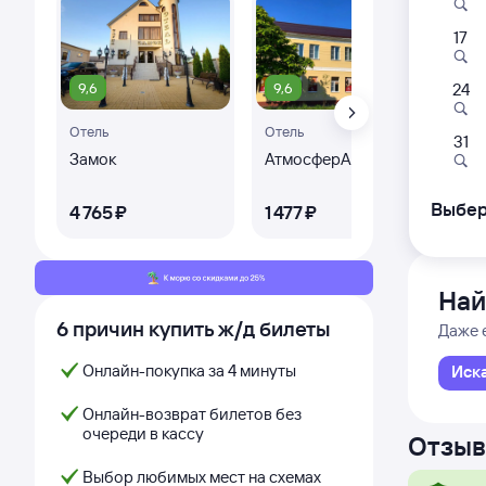
17
548
07:
9,6
9,6
9,
24
Отель
Отель
Оте
Лазаре
31
Лазаре
Замок
АтмосферА
От
из Сир
Дни с
Выбер
4 ⁠765 ⁠₽
1 ⁠477 ⁠₽
1 ⁠5
Най
6 причин купить ж/д билеты
Даже 
Онлайн-покупка за 4 минуты
Иск
Онлайн-возврат билетов без
очереди в кассу
Отзыв
Выбор любимых мест на схемах