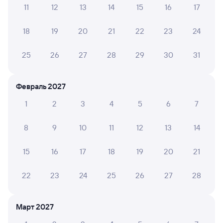
11
12
13
14
15
16
17
А ещё здесь можно найти
18
19
20
21
22
23
24
Обратные билеты из Кузнецка в Чулымскую
Отели
25
26
27
28
29
30
31
Железнодорожные билеты в Чулым
Февраль 2027
Вокзал Кузнецк
1
2
3
4
5
6
7
8
9
10
11
12
13
14
15
16
17
18
19
20
21
22
23
24
25
26
27
28
Март 2027