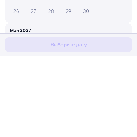
26
27
28
29
30
Мы используем cookies для более удобной работы
с сайтом.
Подробнее
Май 2027
Соглашаюсь
1
2
Выберите дату
3
4
5
6
7
8
9
10
11
12
13
14
15
16
17
18
19
20
21
22
23
Расписание поездов
Ж/д билеты Кузнецк → Чулымская
24
25
26
27
28
29
30
Путешественникам
31
Партнёрам
Июнь 2027
Помощь