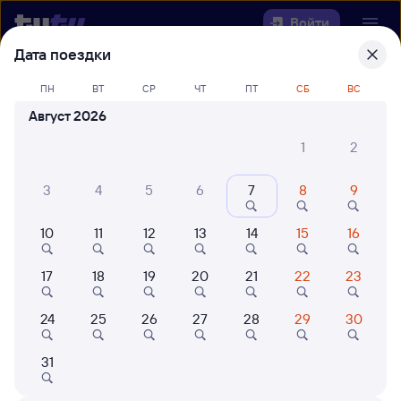
Войти
Дата поездки
Выберите день, чтобы найти
ж/д
ПН
ВТ
СР
ЧТ
ПТ
СБ
ВС
билеты Кузнецк — Чулымская
Август 2026
22 года работаем для вас
42 млн путешествуют с на
1
2
Откуда
3
4
5
6
7
8
9
Куда
10
11
12
13
14
15
16
Когда
17
18
19
20
21
22
23
Кто едет
24
25
26
27
28
29
30
31
Найти поезда