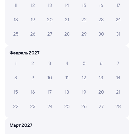
11
12
13
14
15
16
17
Проверьте график движения рейсов РЖД из Куземы
18
19
20
21
22
23
24
в Вологду-1. Обратите внимание, расписание может
измениться. На сайте Туту вы найдете актуальное
25
26
27
28
29
30
31
расписание движения поездов в 2026 году.
Подробнее
о покупке билетов РЖД
Февраль 2027
Про расписание Кузема — Вологда-1
1
2
3
4
5
6
7
На этом направлении ходит 0 поездов.
Билеты РЖД
8
9
10
11
12
13
14
Инструкция по приобретению билетов
15
16
17
18
19
20
21
Способы оплаты
Правила работы сервиса
А ещё здесь можно найти
22
23
24
25
26
27
28
Обратные билеты из Куземы в Вологду-1
Март 2027
Отели Вологды