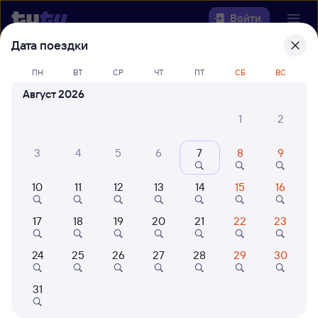
Войти
Дата поездки
Выберите день, чтобы найти
ж/д
ПН
ВТ
СР
ЧТ
ПТ
СБ
ВС
билеты Кузема — Вологда-1
Август 2026
22 года работаем для вас
42 млн путешествуют с на
1
2
Откуда
3
4
5
6
7
8
9
Куда
10
11
12
13
14
15
16
Когда
17
18
19
20
21
22
23
Кто едет
24
25
26
27
28
29
30
Найти поезда
31