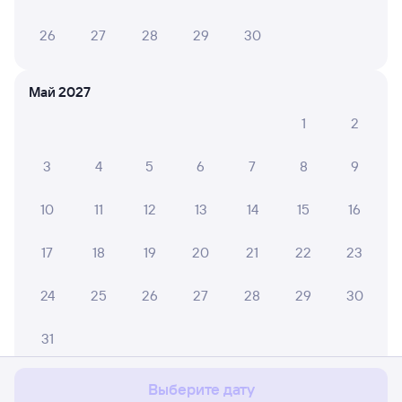
26
27
28
29
30
Май 2027
1
2
3
4
5
6
7
8
9
10
11
12
13
14
15
16
17
18
19
20
21
22
23
24
25
26
27
28
29
30
Мы используем cookies для более удобной работы
с сайтом.
Подробнее
31
Соглашаюсь
Выберите дату
Июнь 2027