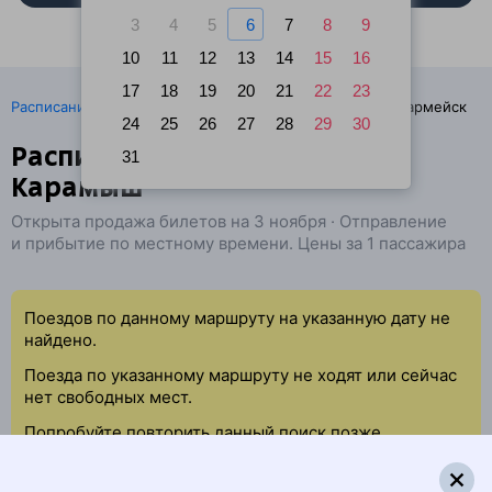
3
4
5
6
7
8
9
10
11
12
13
14
15
16
17
18
19
20
21
22
23
·
Расписание поездов
Ж/д билеты Астрахань → Красноармейск
24
25
26
27
28
29
30
Расписание поездов Кутум —
31
Карамыш
Открыта продажа билетов на 3 ноября · Отправление
и прибытие по местному времени. Цены за 1 пассажира
Поездов по данному маршруту на указанную дату не
найдено.
Поезда по указанному маршруту не ходят или сейчас
нет свободных мест.
Попробуйте повторить данный поиск позже