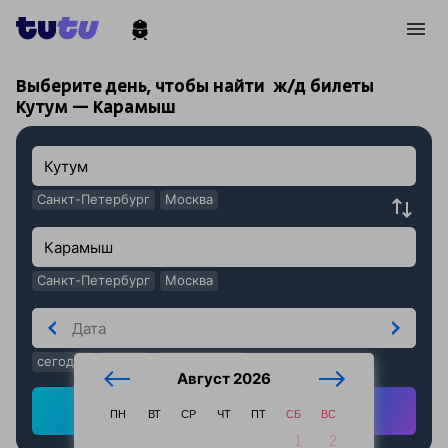
!
!
Выберите день, чтобы найти
ж/д билеты
Кутум — Карамыш
Санкт-Петербург
Москва
Санкт-Петербург
Москва
сегодня
завтра
послезавтра
Август 2026
Найти ж/д билеты
ПН
ВТ
СР
ЧТ
ПТ
СБ
ВС
1
2