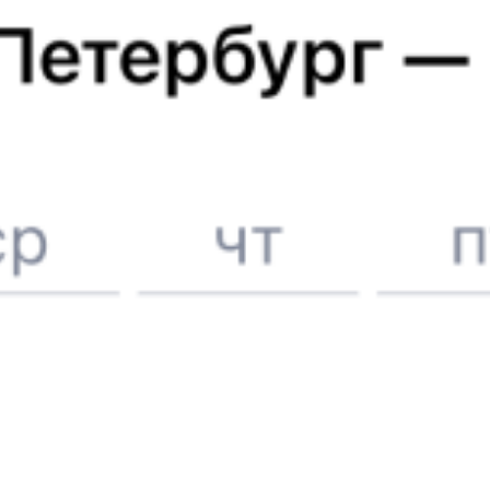
Железнодорожные билеты
Красноармейск
6 причин купить ж/д билеты именно здесь
Онлайн-покупка за 4 минуты
Онлайн-возврат билетов без очереди в кассу
Выбор любимых мест на схемах вагонов
Подробные ответы на вопросы о поездке или покупке
СМС-сопровождение до посадки в поезд
Оформление без регистрации на сайте
Частые вопросы
Что нужно, чтобы сесть в поезд?
Как поменять билет на другую дату или на другой поезд?