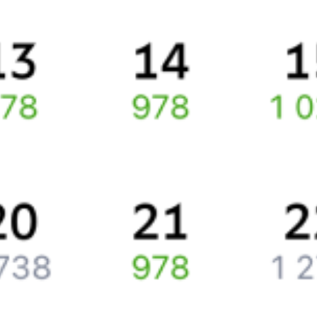
Про расписание Кутум — Карамыш
По данному маршруту курсирует 0 поездов.
Ищете как добраться из
Астрахани
до
Красноармейска
или как
доехать на поезде?
Наш сервис позволяет заказать и купить железнодорожный
билет по маршруту
Астрахань
–
Красноармейск
через интернет
уже сейчас.
Путешественникам
Справочная
Путеводитель по странам
Бонусная программа
Подарочные сертификаты
Компания
История Туту.ру
Вакансии