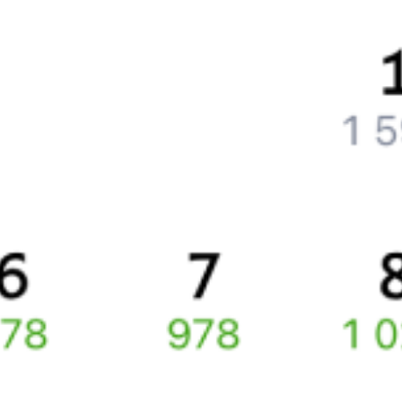
Как вернуть билет?
Что делать, если ошибся при вводе данных пассажира?
Как перевезти животное в поезде?
Как получить отчетные документы для бухгалтерии?
Что делать, если оплата не проходит?
Билеты РЖД
Вы можете заказать электронный жд билет и
железнодорожный билет на бланке РЖД.
Если вас интересует цена билета на поезд от
Астрахани
до
Красноармейска
, то укажите дату поездки. При этом
вы увидите стоимость билетов во всех доступных вагонах
(плацкарт, купе и др.) и сможете купить жд билеты
Астрахань
–
Красноармейск
онлайн.
Инструкция по приобретению билетов
Способы оплаты
Правила работы сервиса