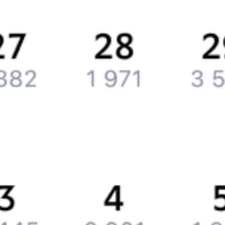
Обратная связь
Контактная информация
Партнерам
Реклама на Туту.ру
Партнерская программа
Загрузите в
App Store
Загрузите в
Google Play
Загрузите в
AppGallery
Загрузите в
RuStore