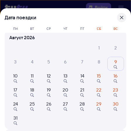
Войти
Дата поездки
Выберите день, чтобы найти
ж/д
ПН
ВТ
СР
ЧТ
ПТ
СБ
ВС
билеты Кутулик — Звездная
Август 2026
Откуда
1
2
Куда
3
4
5
6
7
8
9
10
11
12
13
14
15
16
Когда
17
18
19
20
21
22
23
Кто едет
24
25
26
27
28
29
30
Найти поезда
31