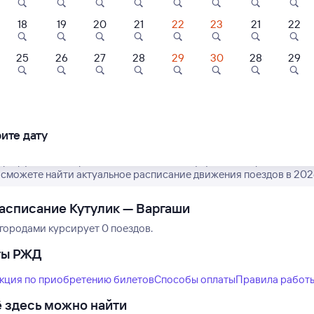
18
19
20
21
22
23
21
22
25
26
27
28
29
30
28
29
Нет рейсов по этому
Измените место отправления или при
другой транспо
ите дату
аршрут пассажирских поездов РЖД из Кутулика в Варгаши. Имей
ы сможете найти актуальное расписание движения поездов в 2026
асписание Кутулик — Варгаши
городами курсирует 0 поездов.
ты РЖД
кция по приобретению билетов
Способы оплаты
Правила работ
 здесь можно найти