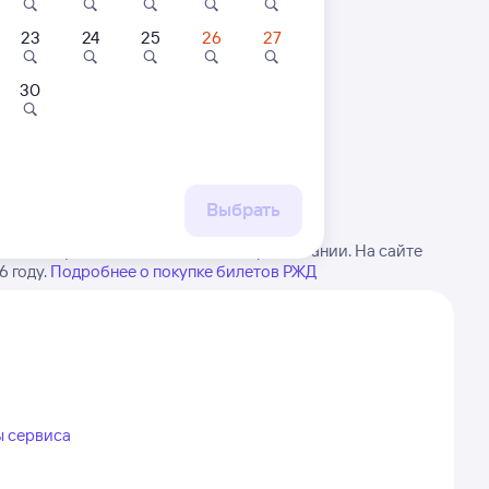
23
24
25
26
27
30
 маршруту
бытия, либо посмотрите
рт
Выбрать
те в виду, возможны изменения в расписании. На сайте
 году.
Подробнее о покупке билетов РЖД
ы сервиса