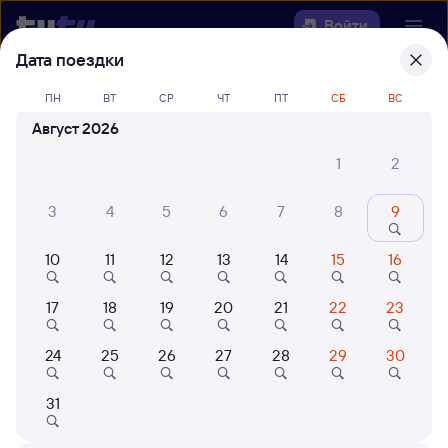
Войти
Дата поездки
Выберите день, чтобы найти
ж/д
ПН
ВТ
СР
ЧТ
ПТ
СБ
ВС
билеты Кутулик — Тяжин
Август 2026
Откуда
1
2
Куда
3
4
5
6
7
8
9
10
11
12
13
14
15
16
Когда
17
18
19
20
21
22
23
Кто едет
24
25
26
27
28
29
30
Найти поезда
31