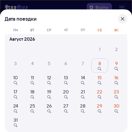
Войти
Дата поездки
Выберите день, чтобы найти
ж/д
ПН
ВТ
СР
ЧТ
ПТ
СБ
ВС
билеты Кутулик —
Август 2026
Новокуйбышевская
1
2
Откуда
3
4
5
6
7
8
9
Куда
10
11
12
13
14
15
16
Когда
17
18
19
20
21
22
23
Кто едет
24
25
26
27
28
29
30
Найти поезда
31