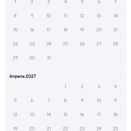
Обратные билеты из Кутулика
1
2
3
4
5
6
7
в Новокуйбышевскую
8
9
10
11
12
13
14
Отели Новокуйбышевска
Железнодорожные билеты
15
16
17
18
19
20
21
до Новокуйбышевска
22
23
24
25
26
27
28
29
30
31
Апрель 2027
1
2
3
4
5
6
7
8
9
10
11
12
13
14
15
16
17
18
19
20
21
22
23
24
25