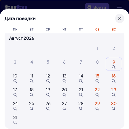
Войти
Дата поездки
Выберите день, чтобы найти
ж/д
ПН
ВТ
СР
ЧТ
ПТ
СБ
ВС
билеты Кутулик — Коршуниха-
Август 2026
Ангарская
1
2
Откуда
3
4
5
6
7
8
9
Куда
10
11
12
13
14
15
16
Когда
17
18
19
20
21
22
23
Кто едет
24
25
26
27
28
29
30
Найти поезда
31