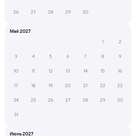
26
27
28
29
30
Май 2027
1
2
3
4
5
6
7
8
9
10
11
12
13
14
15
16
17
18
19
20
21
22
23
24
25
26
27
28
29
30
31
Мы используем cookies для более удобной работы
с сайтом.
Подробнее
Июнь 2027