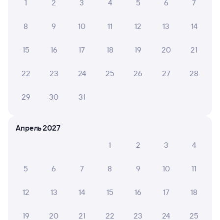
Ангарскую
1
2
3
4
5
6
7
Отели Железногорска-Илимского
8
9
10
11
12
13
14
Железнодорожные билеты в Железногорск-
Илимский
15
16
17
18
19
20
21
22
23
24
25
26
27
28
29
30
31
Апрель 2027
1
2
3
4
5
6
7
8
9
10
11
12
13
14
15
16
17
18
19
20
21
22
23
24
25