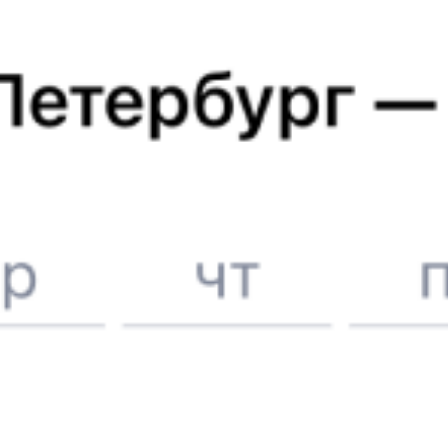
Расписание поездов в
Курчатов
Вокзал Курск
Отели в Курчатове
Поддержка 24/7 на Туту
6 причин купить ж/д билеты именно здесь
Онлайн-покупка за 4 минуты
Онлайн-возврат билетов без очереди в кассу
Выбор любимых мест на схемах вагонов
Подробные ответы на вопросы о поездке или покупке
СМС-сопровождение до посадки в поезд
Оформление без регистрации на сайте