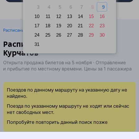
3
4
5
6
7
8
9
10
11
12
13
14
15
16
17
18
19
20
21
22
23
·
Расписание поездов
Ж/д билеты Курск → Курчатов
24
25
26
27
28
29
30
Расписание поездов Курск —
31
Курчатов
Открыта продажа билетов на 5 ноября · Отправление
и прибытие по местному времени. Цены за 1 пассажира
Поездов по данному маршруту на указанную дату не
найдено.
Поезда по указанному маршруту не ходят или сейчас
нет свободных мест.
Попробуйте повторить данный поиск позже