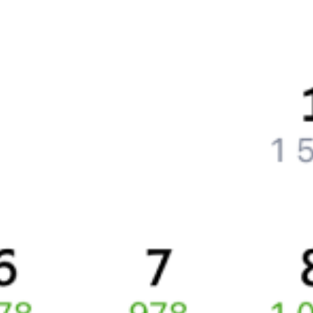
Частые вопросы
Что нужно, чтобы сесть в поезд?
Как поменять билет на другую дату или на другой поезд?
Как вернуть билет?
Что делать, если ошибся при вводе данных пассажира?
Как перевезти животное в поезде?
Как получить отчетные документы для бухгалтерии?
Что делать, если оплата не проходит?
Билеты РЖД
Вы можете заказать электронный жд билет и
железнодорожный билет на бланке РЖД.
Если вас интересует цена билета на поезд от
Курска
до
Курчатова
, то укажите дату поездки. При этом вы увидите
стоимость билетов во всех доступных вагонах (плацкарт, купе
и др.) и сможете купить жд билеты
Курск
–
Курчатов
онлайн.
Инструкция по приобретению билетов