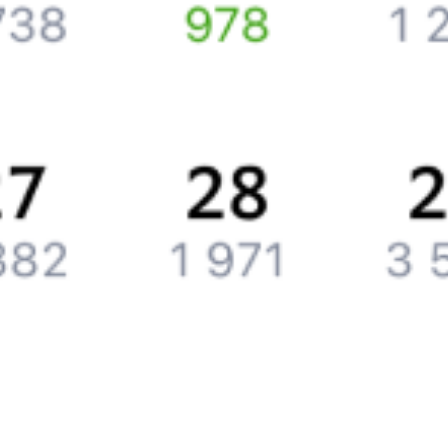
Подарочные сертификаты
Компания
История Туту.ру
Вакансии
Обратная связь
Контактная информация
Партнерам
Реклама на Туту.ру
Партнерская программа
Загрузите в
App Store
Загрузите в