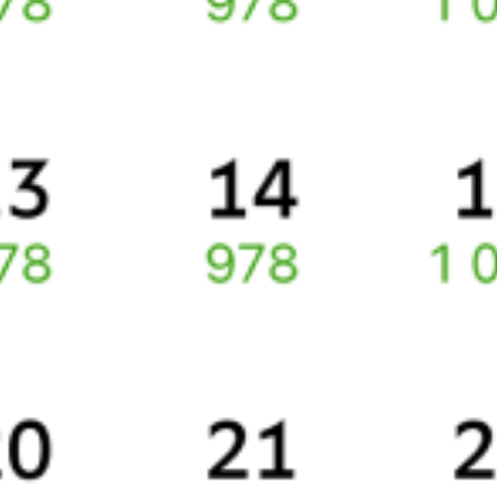
Способы оплаты
Правила работы сервиса
Про расписание Курск — Курчатов
Расстояние между
Курчатовом
и
Курском
49 километров.
Среднее время в пути .
По выбранному маршруту курсирует 0 поездов.
Ищете как добраться из
Курска
до
Курчатова
или как доехать на
поезде?
Спешите заказать и купить железнодорожный билет по
маршруту
Курск
–
Курчатов
через интернет прямо сейчас.
Путешественникам
Справочная
Путеводитель по странам
Бонусная программа