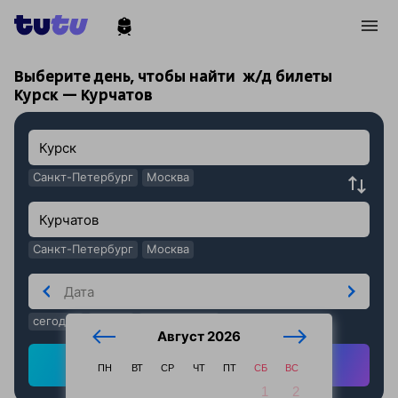
!
!
Выберите день, чтобы найти
ж/д билеты
Курск — Курчатов
Санкт-Петербург
Москва
Санкт-Петербург
Москва
сегодня
завтра
послезавтра
Август 2026
Найти ж/д билеты
ПН
ВТ
СР
ЧТ
ПТ
СБ
ВС
1
2