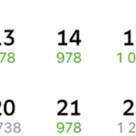
Правила работы сервиса
Про расписание Курганка — Сочи
По этому маршруту курсирует 0 поездов.
Ищете как добраться из
Кургана
до
Сочи
или как доехать на
поезде?
Наш сервис позволяет заказать и купить железнодорожный
билет
Курган
–
Сочи
через интернет прямо сейчас.
Путешественникам
Справочная
Путеводитель по странам
Бонусная программа
Подарочные сертификаты
Компания