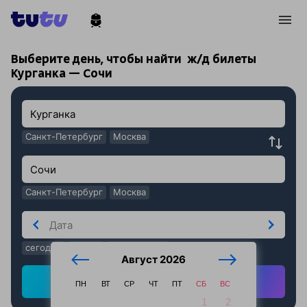
!
!
Выберите день, чтобы найти
ж/д билеты
Курганка — Сочи
Санкт-Петербург
Москва
Санкт-Петербург
Москва
сегодня
завтра
послезавтра
Август 2026
Найти ж/д билеты
ПН
ВТ
СР
ЧТ
ПТ
СБ
ВС
1
2