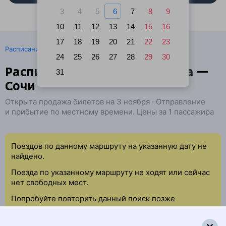
3
4
5
6
7
8
9
10
11
12
13
14
15
16
17
18
19
20
21
22
23
·
Расписание поездов
Ж/д билеты Курган → Сочи
24
25
26
27
28
29
30
Расписание поездов Курганка —
31
Сочи
Открыта продажа билетов на 3 ноября · Отправление
и прибытие по местному времени. Цены за 1 пассажира
Поездов по данному маршруту на указанную дату не
найдено.
Поезда по указанному маршруту не ходят или сейчас
нет свободных мест.
Попробуйте повторить данный поиск позже