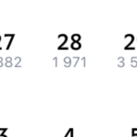
История Туту.ру
Вакансии
Обратная связь
Контактная информация
Партнерам
Реклама на Туту.ру
Партнерская программа
Загрузите в
App Store
Загрузите в
Google Play
Загрузите в
AppGallery