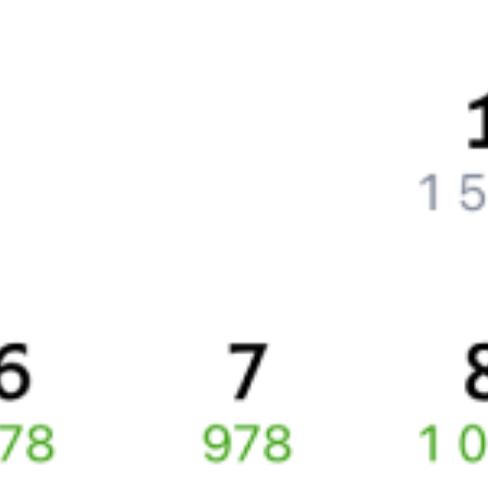
Что нужно, чтобы сесть в поезд?
Как поменять билет на другую дату или на другой поезд?
Как вернуть билет?
Что делать, если ошибся при вводе данных пассажира?
Как перевезти животное в поезде?
Как получить отчетные документы для бухгалтерии?
Что делать, если оплата не проходит?
Билеты РЖД
Вы можете заказать электронный жд билет и
железнодорожный билет на бланке РЖД.
Если вас интересует цена билета на поезд от
Кургана
до
Сочи
,
то укажите дату поездки. При этом вы увидите стоимость
билетов во всех доступных вагонах (плацкарт, купе и др.)
и сможете купить жд билеты
Курган
–
Сочи
онлайн.
Инструкция по приобретению билетов
Способы оплаты