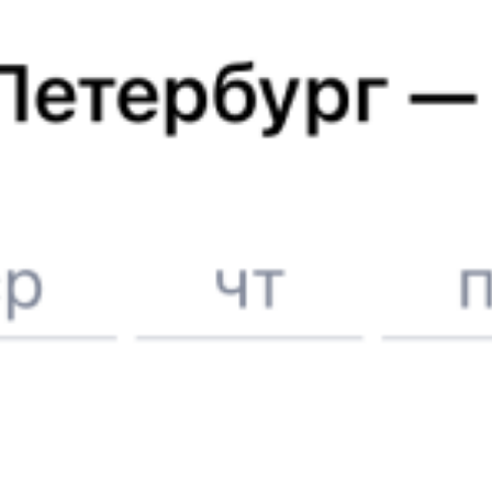
Метро в г. Казань
ЖД билеты в
Казань
Отели в Казани
Поддержка 24/7 на Туту
6 причин купить ж/д билеты именно здесь
Онлайн-покупка за 4 минуты
Онлайн-возврат билетов без очереди в кассу
Выбор любимых мест на схемах вагонов
Подробные ответы на вопросы о поездке или покупке
СМС-сопровождение до посадки в поезд
Оформление без регистрации на сайте