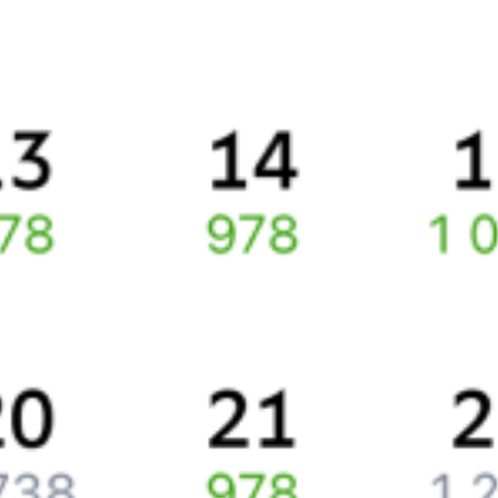
Способы оплаты
Правила работы сервиса
Про расписание Курганка — Казань
По этому маршруту курсирует 0 поездов.
Ищете как добраться из
Кургана
до
Казани
или как доехать на
поезде?
Попробуйте заказать и купить железнодорожный билет
Курган
–
Казань
через интернет уже сейчас.
Путешественникам
Справочная
Путеводитель по странам
Бонусная программа
Подарочные сертификаты