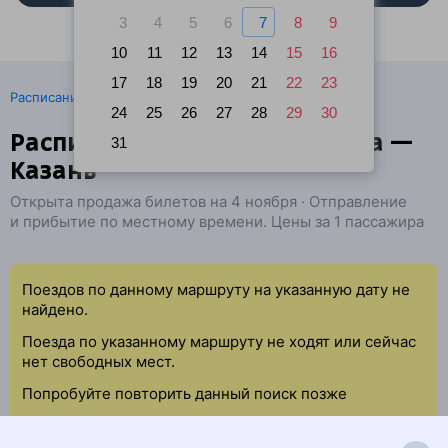
3
4
5
6
7
8
9
10
11
12
13
14
15
16
17
18
19
20
21
22
23
·
Расписание поездов
Ж/д билеты Курган → Казань
24
25
26
27
28
29
30
Расписание поездов Курганка —
31
Казань
Открыта продажа билетов на 4 ноября · Отправление
и прибытие по местному времени. Цены за 1 пассажира
Поездов по данному маршруту на указанную дату не
найдено.
Поезда по указанному маршруту не ходят или сейчас
нет свободных мест.
Попробуйте повторить данный поиск позже