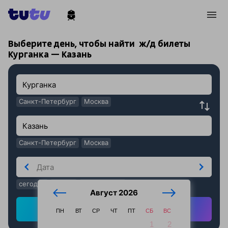
!
!
Выберите день, чтобы найти
ж/д билеты
Курганка — Казань
Санкт-Петербург
Москва
Санкт-Петербург
Москва
сегодня
завтра
послезавтра
Август 2026
Найти ж/д билеты
ПН
ВТ
СР
ЧТ
ПТ
СБ
ВС
1
2