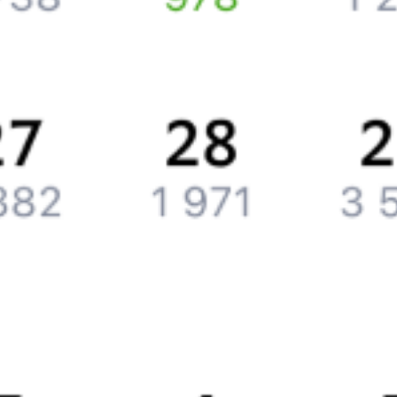
Компания
История Туту.ру
Вакансии
Обратная связь
Контактная информация
Партнерам
Реклама на Туту.ру
Партнерская программа
Загрузите в
App Store
Загрузите в
Google Play
Загрузите в