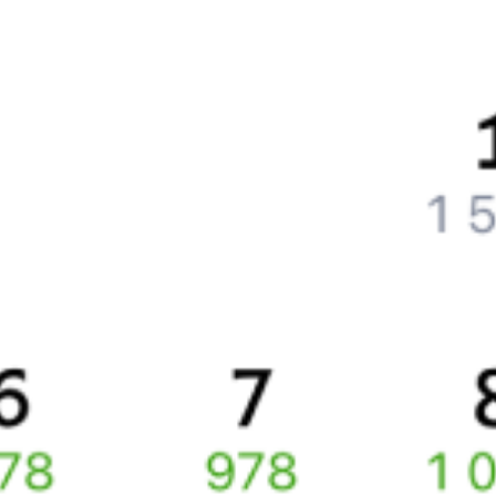
Частые вопросы
Что нужно, чтобы сесть в поезд?
Как поменять билет на другую дату или на другой поезд?
Как вернуть билет?
Что делать, если ошибся при вводе данных пассажира?
Как перевезти животное в поезде?
Как получить отчетные документы для бухгалтерии?
Что делать, если оплата не проходит?
Билеты РЖД
Вы можете заказать электронный жд билет и
железнодорожный билет на бланке РЖД.
Если вас интересует цена билета на поезд от
Кургана
до
Казани
,
то укажите дату поездки. При этом вы увидите стоимость
билетов во всех доступных вагонах (плацкарт, купе и др.)
и сможете купить жд билеты
Курган
–
Казань
онлайн.
Инструкция по приобретению билетов