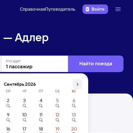
Справочная
Путеводитель
Войти
н — Адлер
Кто едет
Найти поезда
Сентябрь 2026
СР
ЧТ
ПТ
СБ
ВС
2
3
4
5
6
9
10
11
12
13
. Цены за 1 пассажира
16
17
18
19
20