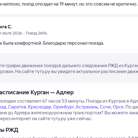
 неплохо, поезд опоздал на 19 минут, но это совсем не критично
нга С.
0 июля 2026 • Поезд 269Ь
а была комфортной. Благодарю персонал поезда.
е график движения поездов дальнего следования РЖД из Кургана
рован. На сайте туту.ру вы увидите актуальное расписание движ
асписание Курган — Адлер
поездки составляет 67 часов 53 минуты.
Поезда из Кургана в Адл
рад
,
Саратов
,
Краснодар
,
Оренбург
,
Астрахань
,
Сочи
,
Орск
.
По да
гана до Адлера железнодорожным транспортом? Вы можете заказ
ерез интернет на сайте туту.ру уже сейчас.
ты РЖД