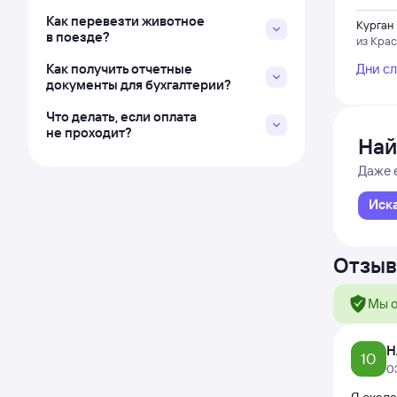
Как перевезти животное
Курган
в поезде?
из Кра
Как получить отчетные
Дни с
документы для бухгалтерии?
Что делать, если оплата
не проходит?
Най
Даже 
Иск
Отзыв
Мы о
Н
10
0