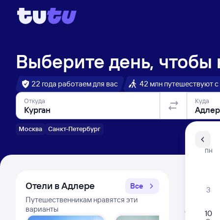
Выберите день, чтобы
22 года работаем для вас
42 млн путешествуют с
Откуда
Куда
Москва
Санкт-Петербург
Санкт-Пе
ПН
Распи
Отели в Адлере
Все
3
Путешественникам нравятся эти
Расписа
варианты
Открыта про
10