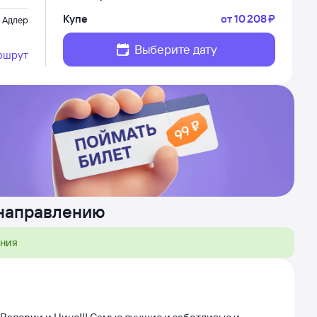
Купе
от
10 ⁠208 ⁠₽
Адлер
Выберите дату
ршрут
 направлению
ения