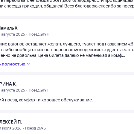
а в первом вагонепоезда 250Н ,мои благодарности проводницам 
ик поезда приходил, общался! Всех благодарю,спасибо за прекр
амиль Х.
1 августа 2026 • Поезд 249Н
ние вагонов оставляет желать лучшего, туалет под названием «
т либо вообще отключен, персонал молоденькие студенты есть с
нно не довольна, цена билета далеко не маленькая а комф...
ь полностью
РИНА К.
1 августа 2026 • Поезд 249Н
й поезд, комфорт и хорошее обслуживание.
ЛЕКСЕЙ П.
0 июля 2026 • Поезд 269Ь