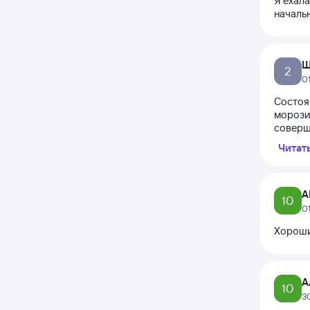
Я ехал
начальн
Ш
2
0
Состоя
морози
соверше
Читат
А
10
0
Хороши
А
10
3