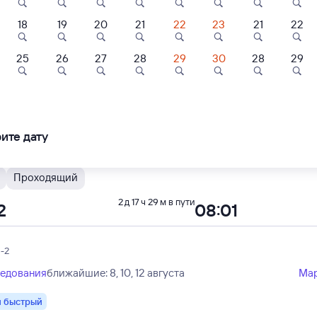
18
19
20
21
22
23
21
22
Н
Проходящий
3 д 3 ч 6 м в пути
1
13:37
8
8,6
25
26
27
28
29
30
28
29
ль
Гостевой дом
Отель
кузнецка (ж/д вокзал)
в Сириус (Олимпийский
тевой дом
Локалита
Гостевой дом
норама
"Кристалл"
ледования
ближайшие: 6, 9, 13 августа
Ма
ите дату
000 ⁠₽
1 ⁠485 ⁠₽
3 ⁠000 ⁠₽
 быстрый
Проходящий
2 д 17 ч 29 м в пути
2
08:01
-2
ледования
ближайшие: 8, 10, 12 августа
Ма
 быстрый