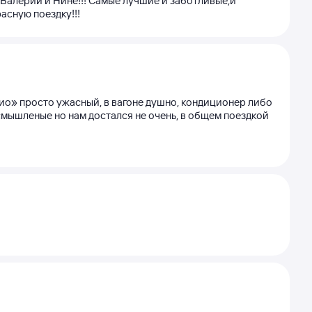
Валерии и Нине!!! Самые лучшие и заботливые,и
асную поездку!!!
био» просто ужасный, в вагоне душно, кондиционер либо
мышленые но нам достался не очень, в общем поездкой