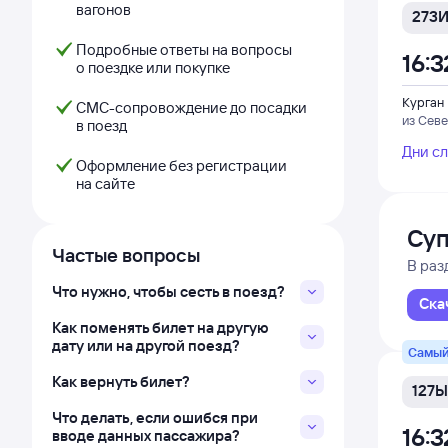
вагонов
273
Подробные ответы на вопросы
16:3
о поездке или покупке
Курган
СМС-сопровождение до посадки
из Сев
в поезд
Дни с
Оформление без регистрации
на сайте
Суп
Частые вопросы
В раз
Что нужно, чтобы сесть в поезд?
Ска
Как поменять билет на другую
дату или на другой поезд?
Самый
Как вернуть билет?
127Ы
Что делать, если ошибся при
16:3
вводе данных пассажира?