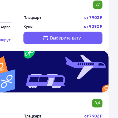
7,7
Плацкарт
от
7 ⁠902 ⁠₽
Купе
от
9 ⁠290 ⁠₽
Адлер
Выберите дату
ршрут
8,4
Плацкарт
от
7 ⁠902 ⁠₽