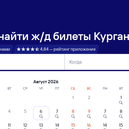
 найти
ж/д билеты Курга
 нами
4,84 — рейтинг приложения
Когда
тербург
Москва
Сегодня
Завтра
Август 2026
ВТ
СР
ЧТ
ПТ
СБ
ВС
ПН
ВТ
1
2
1
сание поездов Курган — Адлер
4
5
6
7
8
9
7
8
ние поездов Адлер — Курган
дажа билетов на 3 ноября. Отправление и прибытие по местному времени
11
12
13
14
15
16
14
15