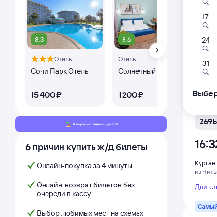
17
249
12:3
8,3
8,6
8,
24
Отель
Отель
Оте
Курган
31
из Ново
Сочи Парк Отель
Солнечный День
Гос
Па
Дни с
Выбер
15 ⁠400 ⁠₽
1 ⁠200 ⁠₽
3 ⁠
Самый
269Ь
16:3
6 причин купить ж/д билеты
Курган
Онлайн-покупка за 4 минуты
из Читы
Онлайн-возврат билетов без
Дни с
очереди в кассу
Самый
Выбор любимых мест на схемах