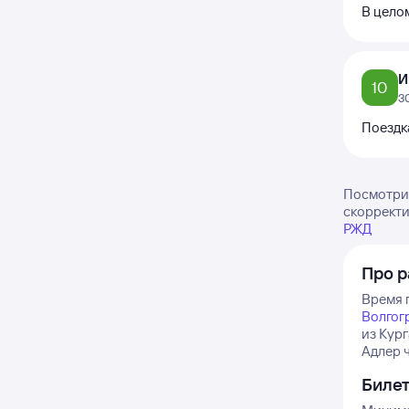
В целом
И
10
3
Поездк
Посмотрит
скорректи
РЖД
Про р
Время 
Волгог
из Кур
Адлер ч
Биле