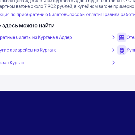
ьная цена жд билета из Кургана в Адлер будет составлять 7 04
артном вагоне около 7 902 рублей, в купейном вагоне примерно
кция по приобретению билетов
Способы оплаты
Правила работ
 здесь можно найти
ратные билеты из Кургана в Адлер
Оте
угие авиарейсы из Кургана
Куп
кзал Курган