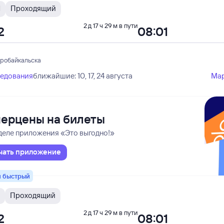
И
Проходящий
2 д 17 ч 29 м в пути
2
08:01
еробайкальска
ледования
ближайшие: 10, 17, 24 августа
Ма
ерцены на билеты
деле приложения «Это выгодно!»
чать приложение
 быстрый
Проходящий
2 д 17 ч 29 м в пути
2
08:01