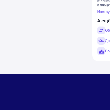
Минимал
в плацк
Инстру
А ещё
Об
Др
Во