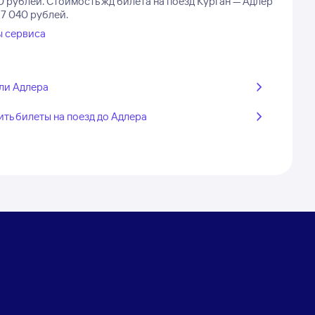
0 рублей.
Стоимость жд билета на поезд Курган — Адлер
 7 040 рублей.
ы сервиса
ли Адлера
ить билеты на поезд до Адлера