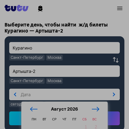
!
!
Выберите день, чтобы найти
ж/д билеты
Курагино — Артышта-2
Санкт-Петербург
Москва
Санкт-Петербург
Москва
сегодня
завтра
послезавтра
Август 2026
Найти ж/д билеты
ПН
ВТ
СР
ЧТ
ПТ
СБ
ВС
1
2