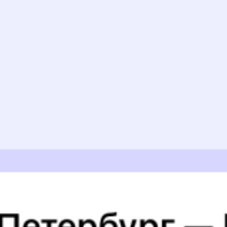
Искать билеты
Узнайте расписание движения пассажирских поездов РЖД
из Курагино в Артышту. Будьте внимательны, расписание может
измениться. На этой странице вы видите актуальное расписание
движения поездов в 2026 году.
Подробнее о покупке билетов
РЖД
А ещё здесь можно найти
Обратные билеты из Курагино в Артышту
Авиабилеты
Курагино
→
Артышта
Отели
ЖД билеты до
Артышты
6 причин купить ж/д билеты именно здесь