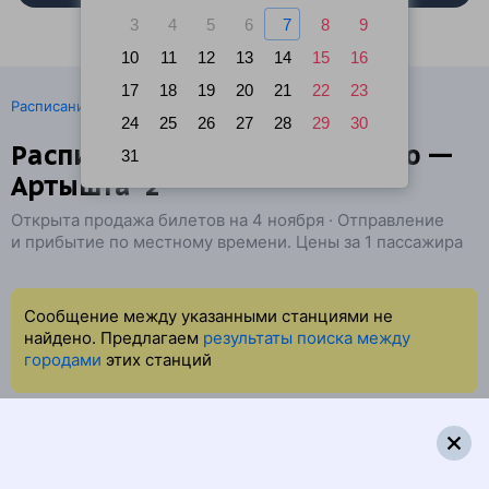
3
4
5
6
7
8
9
10
11
12
13
14
15
16
17
18
19
20
21
22
23
·
Расписание поездов
Ж/д билеты Курагино → Артышта
24
25
26
27
28
29
30
Расписание поездов Курагино —
31
Артышта-2
Открыта продажа билетов на 4 ноября · Отправление
и прибытие по местному времени. Цены за 1 пассажира
Сообщение между указанными станциями не
найдено. Предлагаем
результаты поиска между
городами
этих станций
Найдём билет на поезд за вас
Даже если сейчас нет мест