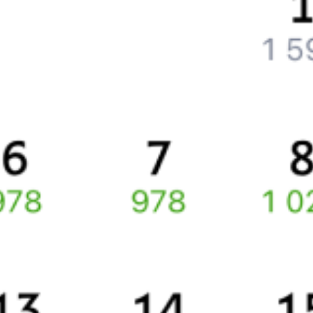
Как получить отчетные документы для бухгалтерии?
Что делать, если оплата не проходит?
Билеты РЖД
Вы можете заказать электронный жд билет и
железнодорожный билет на бланке РЖД.
Если вас интересует цена билета на поезд от
Курагино
до
Артышты
, то укажите дату поездки. При этом вы увидите
стоимость билетов во всех доступных вагонах (плацкарт, купе
и др.) и сможете купить жд билеты
Курагино
–
Артышта
онлайн.
Инструкция по приобретению билетов
Способы оплаты
Правила работы сервиса
Про расписание Курагино — Артышта-2
По данному маршруту курсирует 0 поездов.
Ищете как добраться из
Курагино
до
Артышты
или как доехать
на поезде?
Попробуйте заказать и купить железнодорожный билет по
маршруту
Курагино
–
Артышта
через интернет прямо сейчас.