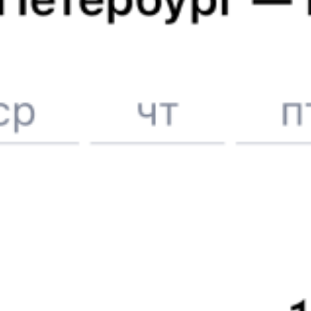
Онлайн-покупка за 4 минуты
Онлайн-возврат билетов без очереди в кассу
Выбор любимых мест на схемах вагонов
Подробные ответы на вопросы о поездке или покупке
СМС-сопровождение до посадки в поезд
Оформление без регистрации на сайте
Частые вопросы
Что нужно, чтобы сесть в поезд?
Как поменять билет на другую дату или на другой поезд?
Как вернуть билет?
Что делать, если ошибся при вводе данных пассажира?
Как перевезти животное в поезде?