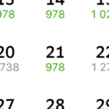
Путешественникам
Справочная
Путеводитель по странам
Бонусная программа
Подарочные сертификаты
Компания
История Туту.ру
Вакансии
Обратная связь
Контактная информация
Партнерам