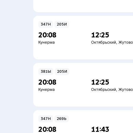
347Н
205И
20:08
12:25
Кунерма
Октябрьский
,
Жутов
381Ы
205И
20:08
12:25
Кунерма
Октябрьский
,
Жутов
347Н
269Ь
20:08
11:43