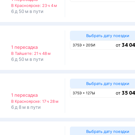
о
В Красноярске:
23 ч 4 м
6 д 50 м в пути
Выбрать дату поездки
34 04
от
375Э + 205И
1 пересадка
о
В Тайшете:
21 ч 48 м
6 д 50 м в пути
Выбрать дату поездки
35 04
от
375Э + 127Ы
1 пересадка
о
В Красноярске:
17 ч 28 м
6 д 8 м в пути
Выбрать дату поездки