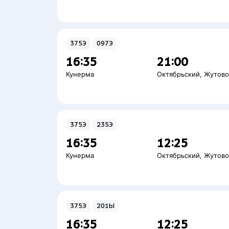
375Э
097Э
16:35
21:00
Кунерма
Октябрьский
,
Жутов
375Э
235Э
16:35
12:25
Кунерма
Октябрьский
,
Жутов
375Э
201Ы
16:35
12:25