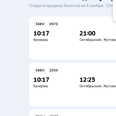
Открыта продажа билетов на 4 ноября · Отп
348Н
097Э
10:17
21:00
Кунерма
Октябрьский
,
Жутов
348Н
235Э
10:17
12:25
Кунерма
Октябрьский
,
Жутов