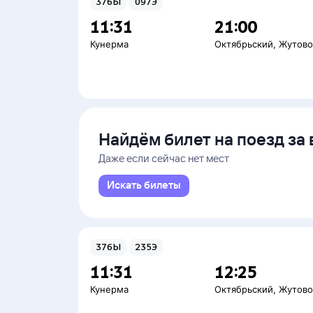
376Ы
097Э
11:31
21:00
Кунерма
Октябрьский
,
Жутов
Найдём билет на поезд за 
Даже если сейчас нет мест
Искать билеты
376Ы
235Э
11:31
12:25
Кунерма
Октябрьский
,
Жутов