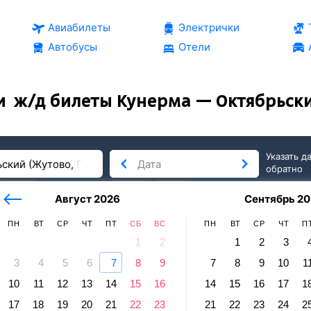
Авиабилеты
Электрички
Автобусы
Отели
и
ж/д билеты Кунерма — Октябрьски
Указать д
обратно
тербург
сегодня
завтра
Август 2026
Сентябрь 20
послезавтра
ПН
ВТ
СР
ЧТ
ПТ
СБ
ВС
ПН
ВТ
СР
ЧТ
П
1
2
1
2
3
3
4
5
6
7
8
9
7
8
9
10
1
брьский
10
11
12
13
14
15
16
14
15
16
17
1
ма — Октябрьский (Жутово, Приволжс
17
18
19
20
21
22
23
21
22
23
24
2