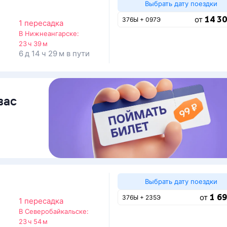
Выбрать дату поездки
14 30
от
376Ы + 097Э
1 пересадка
о
В Нижнеангарске:
23 ч 39 м
6 д 14 ч 29 м в пути
вас
Выбрать дату поездки
1 69
от
376Ы + 235Э
1 пересадка
о
В Северобайкальске:
23 ч 54 м