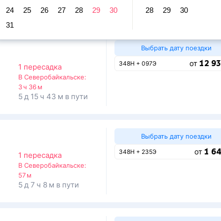
равление и прибытие по местному времени. Цены за 1 пасса
24
25
26
27
28
29
30
28
29
30
31
Выбрать дату поездки
12 93
от
348Н + 097Э
1 пересадка
о
В Северобайкальске:
3 ч 36 м
5 д 15 ч 43 м в пути
Выбрать дату поездки
1 64
от
348Н + 235Э
1 пересадка
о
В Северобайкальске:
57 м
5 д 7 ч 8 м в пути