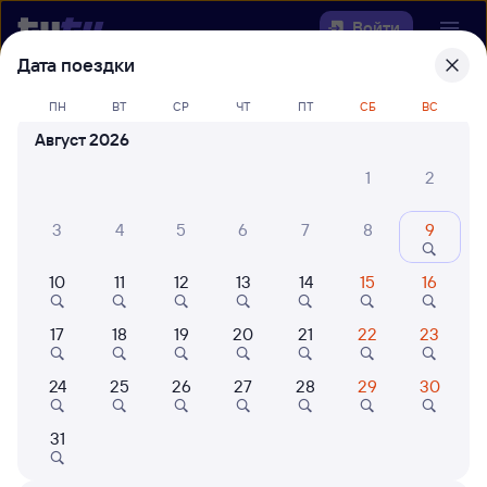
Войти
Дата поездки
Выберите день, чтобы найти
ж/д
ПН
ВТ
СР
ЧТ
ПТ
СБ
ВС
билеты Кунерма — Куанда
Август 2026
Откуда
1
2
Куда
3
4
5
6
7
8
9
10
11
12
13
14
15
16
Когда
17
18
19
20
21
22
23
Кто едет
24
25
26
27
28
29
30
Найти поезда
31