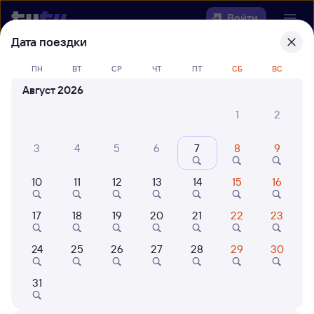
Войти
Дата поездки
Выберите день, чтобы найти
ж/д
ПН
ВТ
СР
ЧТ
ПТ
СБ
ВС
билеты Култушная — Выдрино
Август 2026
Откуда
1
2
Куда
3
4
5
6
7
8
9
10
11
12
13
14
15
16
Когда
17
18
19
20
21
22
23
Кто едет
24
25
26
27
28
29
30
Найти поезда
31