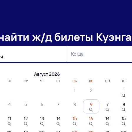
 найти
ж/д билеты Куэнг
Когда
тербург
Москва
Сегодня
Завтра
Август 2026
ВТ
СР
ЧТ
ПТ
СБ
ВС
ПН
ВТ
1
2
1
сание поездов Куэнга — Мучная
4
5
6
7
8
9
7
8
11
12
13
14
15
16
14
15