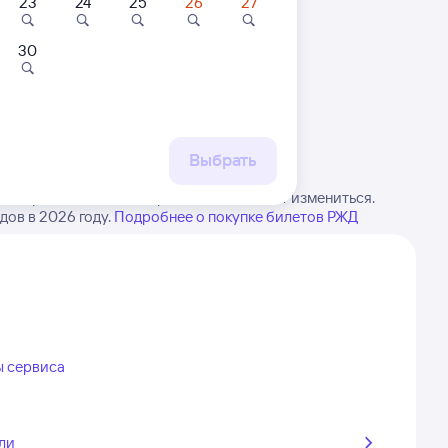
23
24
25
26
27
30
 маршруту
бытия, либо посмотрите
рт
Выбрать
ю. Обратите внимание, расписание может измениться.
дов в 2026 году.
Подробнее о покупке билетов РЖД
ы сервиса
ли