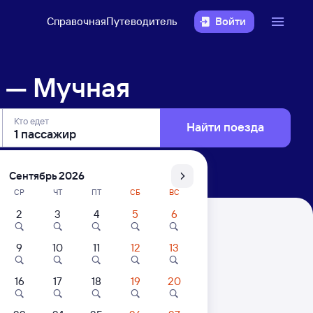
Справочная
Путеводитель
Войти
а — Мучная
Кто едет
Найти поезда
Сентябрь 2026
СР
ЧТ
ПТ
СБ
ВС
2
3
4
5
6
9
10
11
12
13
16
17
18
19
20