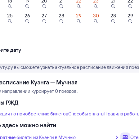
18
19
20
21
22
23
21
22
25
26
27
28
29
30
28
29
Нет рейсов по этому
Измените место отправления или при
другой транспо
ите дату
 время отправления и прибытия рейсов РЖД из Куэнги в Мучну
туту.ру вы сможете узнать актуальное расписание движения поез
асписание Куэнга — Мучная
м направлении курсирует 0 поездов.
ты РЖД
кция по приобретению билетов
Способы оплаты
Правила работ
 здесь можно найти
ратные билеты из Куэнги в Мучную
Оте