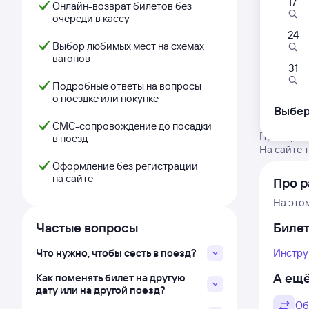
17
Онлайн-возврат билетов без
очереди в кассу
24
Выбор любимых мест на схемах
вагонов
31
Подробные ответы на вопросы
о поездке или покупке
Выбер
СМС-сопровождение до посадки
Проверьте
в поезд
На сайте 
Оформление без регистрации
на сайте
Про р
На это
Частые вопросы
Биле
Что нужно, чтобы сесть в поезд?
Инстру
А ещё
Как поменять билет на другую
дату или на другой поезд?
Об