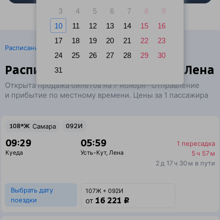
3
4
5
6
7
8
9
10
11
12
13
14
15
16
17
18
19
20
21
22
23
·
Расписание поездов
Ж/д билеты Куеда → Усть-Кут
24
25
26
27
28
29
30
Расписание поездов Куеда — Лена
31
Открыта продажа билетов на 7 ноября · Отправление
и прибытие по местному времени. Цены за 1 пассажира
108*Ж
Самара
092И
09:29
05:59
1 пересадка
Куеда
Усть-Кут
,
Лена
5 ч 57 м
2 д 17 ч 30 м в пути
Выбрать дату
107Ж + 092И
16 221 ₽
поездки
от