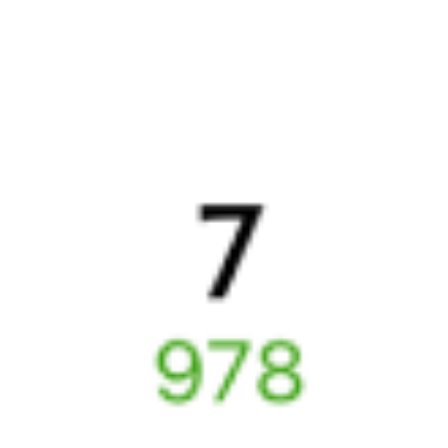
Выбрать дату
082И + 376Ы
20 629 ₽
поездки
от
Найдём билет на поезд за вас
Даже если сейчас нет мест
Искать билеты
Узнайте расписание движения пассажирских поездов РЖД
из Куеды в Усть-Кут. Будьте внимательны, расписание может
измениться. На этой странице вы видите актуальное расписание
движения поездов в 2026 году.
Подробнее о покупке билетов
РЖД
А ещё здесь можно найти