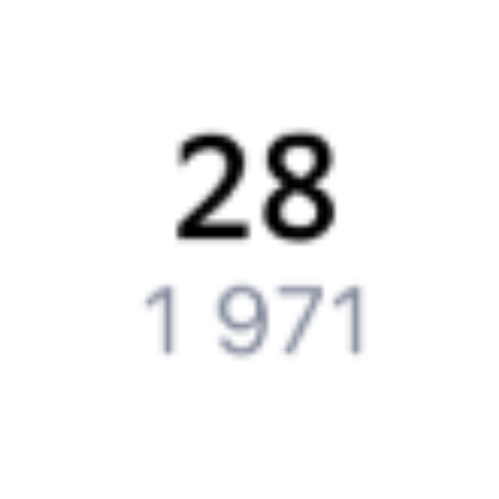
билетов во всех доступных вагонах (плацкарт, купе и др.)
и сможете купить жд билеты
Куеда
–
Усть-Кут
онлайн.
Инструкция по приобретению билетов
Способы оплаты
Правила работы сервиса
Путешественникам
Справочная
Путеводитель по странам
Бонусная программа
Подарочные сертификаты
Компания
История Туту.ру
Вакансии