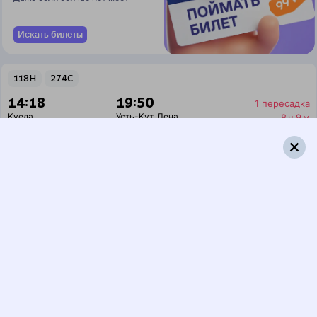
Искать билеты
118Н
274С
14:18
19:50
1 пересадка
Куеда
Усть-Кут
,
Лена
8 ч 9 м
3 д 2 ч 32 м в пути
Выбрать дату
118Н + 274С
14 860 ₽
поездки
от
118Н
236*С
14:18
19:50
1 пересадка
Куеда
Усть-Кут
,
Лена
7 ч 16 м
3 д 2 ч 32 м в пути
Выбрать дату
118Н + 235С