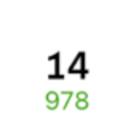
Обратные билеты из Куеды в Усть-Кут
Авиабилеты
Куеда
→
Усть-Кут
Отели Усть-Кута
Купить жд билеты до
Усть-Кута
Отели в Усть-Куте
Поддержка 24/7 на Туту
6 причин купить ж/д билеты именно здесь
Онлайн-покупка за 4 минуты
Онлайн-возврат билетов без очереди в кассу
Выбор любимых мест на схемах вагонов
Подробные ответы на вопросы о поездке или покупке
СМС-сопровождение до посадки в поезд
Оформление без регистрации на сайте