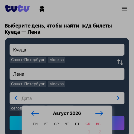
!
!
Выберите день, чтобы найти
ж/д билеты
Куеда — Лена
Санкт-Петербург
Москва
Санкт-Петербург
Москва
сегодня
завтра
послезавтра
Август 2026
Найти ж/д билеты
ПН
ВТ
СР
ЧТ
ПТ
СБ
ВС
1
2