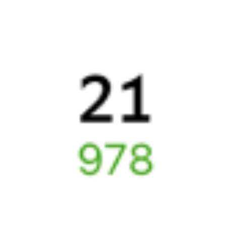
Частые вопросы
Что нужно, чтобы сесть в поезд?
Как поменять билет на другую дату или на другой поезд?
Как вернуть билет?
Что делать, если ошибся при вводе данных пассажира?
Как перевезти животное в поезде?
Как получить отчетные документы для бухгалтерии?
Что делать, если оплата не проходит?
Билеты РЖД
Вы можете заказать электронный жд билет и
железнодорожный билет на бланке РЖД.
Если вас интересует цена билета на поезд от
Куеды
до
Усть-
Кута
, то укажите дату поездки. При этом вы увидите стоимость