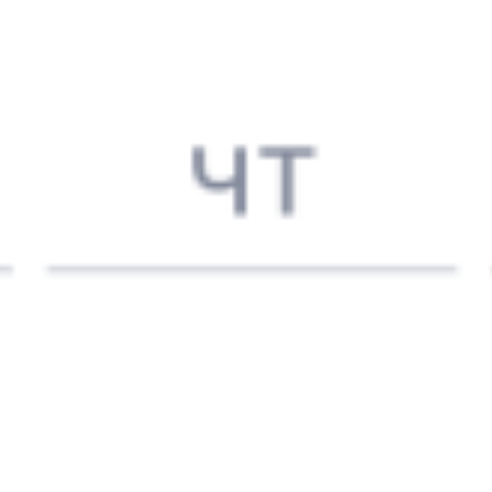
14:29
04:29
1 пересадка
Куеда
Усть-Кут
,
Лена
18 ч 35 м
3 д 11 ч в пути
Выбрать дату
082И + 348Н
14 347 ₽
поездки
от
082И
112Н
14:29
14:33
1 пересадка
Куеда
Усть-Кут
,
Лена
9 ч 33 м
2 д 21 ч 4 м в пути
Выбрать дату
082И + 112Н
14 337 ₽
поездки
от
082И
098*С
14:29
14:33
1 пересадка