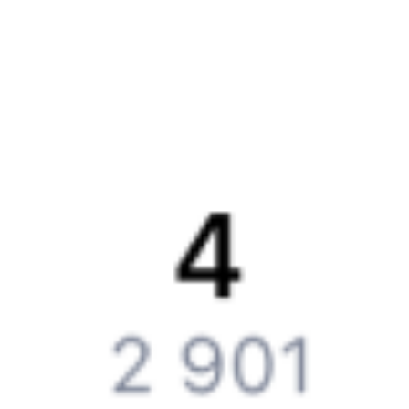
Обратная связь
Контактная информация
Партнерам
Реклама на Туту.ру
Партнерская программа
Загрузите в
App Store
Загрузите в
Google Play
Загрузите в
AppGallery
Загрузите в
RuStore