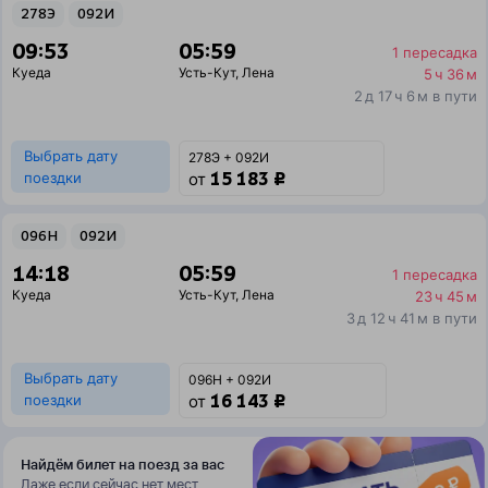
278Э
092И
09:53
05:59
1 пересадка
Куеда
Усть-Кут
,
Лена
5 ч 36 м
2 д 17 ч 6 м в пути
Выбрать дату
278Э + 092И
15 183 ₽
поездки
от
096Н
092И
14:18
05:59
1 пересадка
Куеда
Усть-Кут
,
Лена
23 ч 45 м
3 д 12 ч 41 м в пути
Выбрать дату
096Н + 092И
16 143 ₽
поездки
от
Найдём билет на поезд за вас
Даже если сейчас нет мест