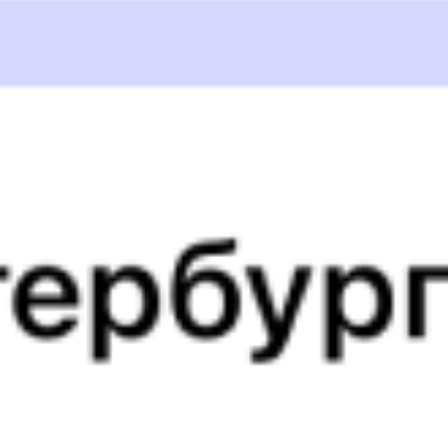
082И
381И
14:29
04:29
1 пересадка
Куеда
Усть-Кут
,
Лена
23 ч 44 м
4 д 11 ч в пути
Выбрать дату
082И + 381И
17 169 ₽
поездки
от
082И
092И
14:29
05:59
1 пересадка
Куеда
Усть-Кут
,
Лена
23 ч 59 м
3 д 12 ч 30 м в пути
Выбрать дату
082И + 092И
15 420 ₽
поездки
от
082И
348Н