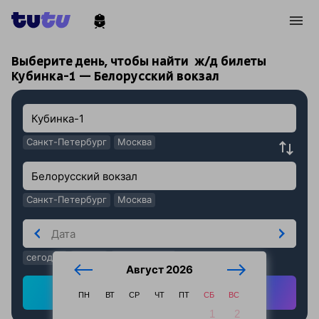
!
!
Выберите день, чтобы найти
ж/д билеты
Кубинка-1 — Белорусский вокзал
Санкт-Петербург
Москва
Санкт-Петербург
Москва
сегодня
завтра
послезавтра
Август 2026
Найти ж/д билеты
ПН
ВТ
СР
ЧТ
ПТ
СБ
ВС
1
2