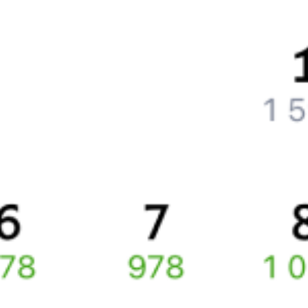
Как вернуть билет?
Что делать, если ошибся при вводе данных пассажира?
Как перевезти животное в поезде?
Как получить отчетные документы для бухгалтерии?
Что делать, если оплата не проходит?
Билеты РЖД
Вы можете заказать электронный жд билет и
железнодорожный билет на бланке РЖД.
Если вас интересует цена билета на поезд от
Кубинки
до
Москвы
, то укажите дату поездки. При этом вы увидите
стоимость билетов во всех доступных вагонах (плацкарт, купе
и др.) и сможете купить жд билеты
Кубинка
–
Москва
онлайн.
Инструкция по приобретению билетов
Способы оплаты
Правила работы сервиса