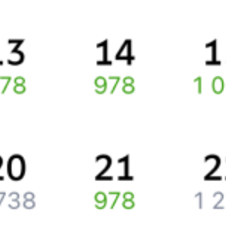
Про расписание Кубинка-1 — Москва Белорусская
Расстояние между
Москвой
и
Кубинкой
63 километра. Среднее
время в пути .
По данному направлению курсирует 0 поездов.
Ищете как добраться из
Кубинки
до
Москвы
или как доехать на
поезде?
Спешите заказать и купить железнодорожный билет
Кубинка
–
Москва
через интернет прямо сейчас.
Путешественникам
Справочная
Путеводитель по странам
Бонусная программа
Подарочные сертификаты
Компания
История Туту.ру