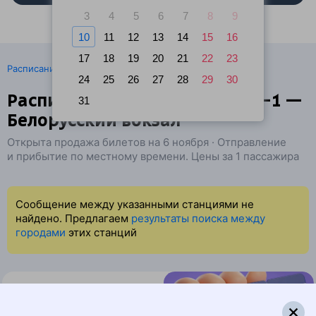
3
4
5
6
7
8
9
10
11
12
13
14
15
16
17
18
19
20
21
22
23
·
Расписание поездов
Ж/д билеты Кубинка → Москва
24
25
26
27
28
29
30
Расписание поездов Кубинка-1 —
31
Белорусский вокзал
Открыта продажа билетов на 6 ноября · Отправление
и прибытие по местному времени. Цены за 1 пассажира
Сообщение между указанными станциями не
найдено. Предлагаем
результаты поиска между
городами
этих станций
Найдём билет на поезд за вас
Даже если сейчас нет мест