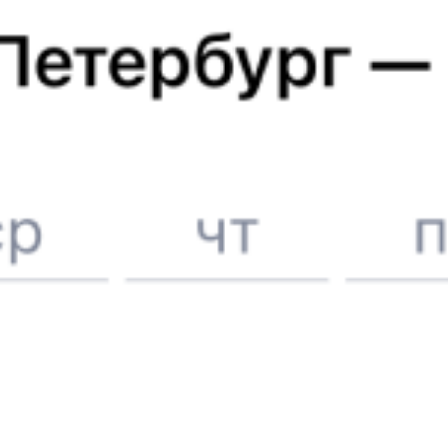
Отели в Москве
Поддержка 24/7 на Туту
6 причин купить ж/д билеты именно здесь
Онлайн-покупка за 4 минуты
Онлайн-возврат билетов без очереди в кассу
Выбор любимых мест на схемах вагонов
Подробные ответы на вопросы о поездке или покупке
СМС-сопровождение до посадки в поезд
Оформление без регистрации на сайте
Частые вопросы
Что нужно, чтобы сесть в поезд?
Как поменять билет на другую дату или на другой поезд?