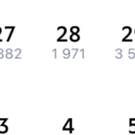
Вакансии
Обратная связь
Контактная информация
Партнерам
Реклама на Туту.ру
Партнерская программа
Загрузите в
App Store
Загрузите в
Google Play
Загрузите в
AppGallery
Загрузите в
RuStore