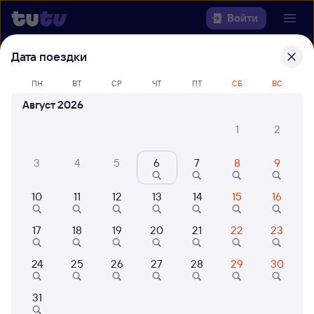
Войти
Дата поездки
Выберите день, чтобы найти
ж/д
билеты Ксеньевская — Ангарск
ПН
ВТ
СР
ЧТ
ПТ
СБ
ВС
Август 2026
22 года работаем для вас
42 млн путешествуют с на
1
2
Откуда
3
4
5
6
7
8
9
Куда
10
11
12
13
14
15
16
Когда
17
18
19
20
21
22
23
Кто едет
24
25
26
27
28
29
30
Найти поезда
31