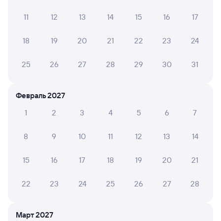
11
12
13
14
15
16
17
Мы отображаем актуальные отзывы и не удаляем
отрицательные мнения
18
19
20
21
22
23
24
ГАЛИНА Е.
10
04 августа 2026 • Поезд 001Э «Россия»
25
26
27
28
29
30
31
Комфортно и удобно. Спасибо.
Февраль 2027
1
2
3
4
5
6
7
ЮЛИЯ Л.
10
04 августа 2026 • Поезд 001Э «Россия»
8
9
10
11
12
13
14
Очень хороший поезд,даже душ есть!
15
16
17
18
19
20
21
ЕЛЕНА Р.
10
22
23
24
25
26
27
28
04 августа 2026 • Поезд 009Н
Очень хороший 3 вагон. Персонал вежливый. В
туалете чисто. Нам понравился.
Март 2027