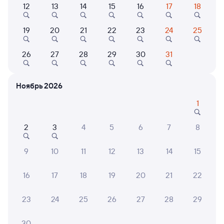
12
13
14
15
16
17
18
Фирменный
001Э
Россия
Проходящий
8,4
19
20
21
22
23
24
25
1 д 8 ч 53 м в пути
20:28
04:21
26
27
28
29
30
31
Ксеньевская
Ангарск
Ксеньевка
в Москву Ярославскую
Ноябрь 2026
из Владивостока (ж/д вокзал)
1
Дни следования
ближайшие: 7, 8, 9 августа
Маршрут
2
3
4
5
6
7
8
Плацкарт
Купе
от
6 ⁠093 ⁠₽
от
8 ⁠179 ⁠₽
9
10
11
12
13
14
15
Выберите дату
16
17
18
19
20
21
22
Найдём билет на поезд за вас
23
24
25
26
27
28
29
Даже если сейчас нет мест
30