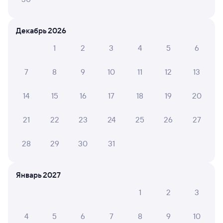
Искать билеты
Декабрь 2026
Отели в Ангарске
Все
1
2
3
4
5
6
Путешественникам нравятся эти варианты
7
8
9
10
11
12
13
14
15
16
17
18
19
20
8,4
9,2
21
22
23
24
25
26
27
Отель
Отель
Олимпиада
Премиум-отель
Мини
28
29
30
31
ПушкинЪ
отель
Кешбэк 222
817 ⁠₽
7 ⁠400 ⁠₽
4 ⁠140
Январь 2027
1
2
3
Отзывы пассажиров Туту о поездах
4
5
6
7
8
9
10
по этому направлению