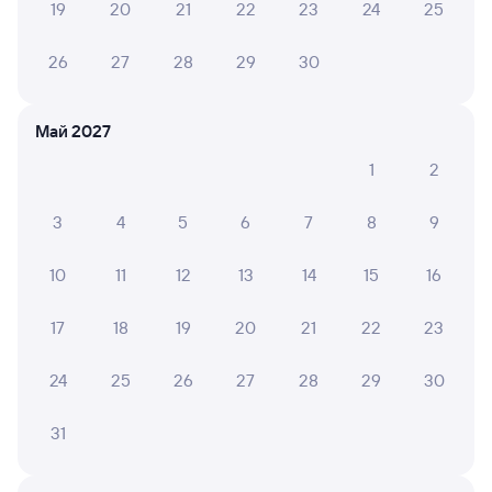
19
20
21
22
23
24
25
Онлайн-покупка за 4 минуты
26
27
28
29
30
Онлайн-возврат билетов без очереди в кассу
Выбор любимых мест на схемах вагонов
Май 2027
Подробные ответы на вопросы о поездке или
1
2
покупке
СМС-сопровождение до посадки в поезд
3
4
5
6
7
8
9
Оформление без регистрации на сайте
10
11
12
13
14
15
16
17
18
19
20
21
22
23
Частые вопросы
Что нужно, чтобы сесть в поезд?
24
25
26
27
28
29
30
Как поменять билет на другую дату или
31
на другой поезд?
Как вернуть билет?