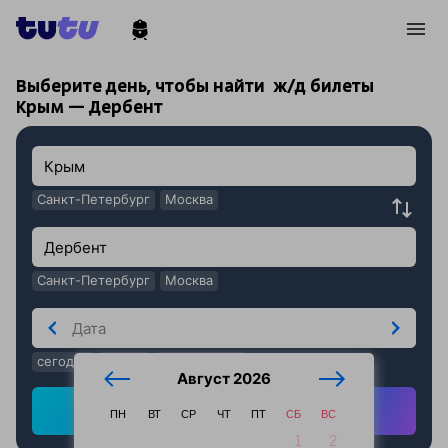
!
!
Выберите день, чтобы найти
ж/д билеты
Крым — Дербент
Санкт-Петербург
Москва
Санкт-Петербург
Москва
сегодня
завтра
послезавтра
Август 2026
Найти ж/д билеты
ПН
ВТ
СР
ЧТ
ПТ
СБ
ВС
1
2