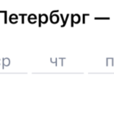
Отели в Дербенте
Поддержка 24/7 на Туту
6 причин купить ж/д билеты именно здесь
Онлайн-покупка за 4 минуты
Онлайн-возврат билетов без очереди в кассу
Выбор любимых мест на схемах вагонов
Подробные ответы на вопросы о поездке или покупке
СМС-сопровождение до посадки в поезд
Оформление без регистрации на сайте
Частые вопросы
Что нужно, чтобы сесть в поезд?