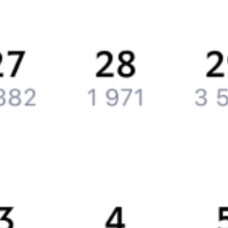
История Туту.ру
Вакансии
Обратная связь
Контактная информация
Партнерам
Реклама на Туту.ру
Партнерская программа
Загрузите в
App Store
Загрузите в
Google Play
Загрузите в
AppGallery
Загрузите в