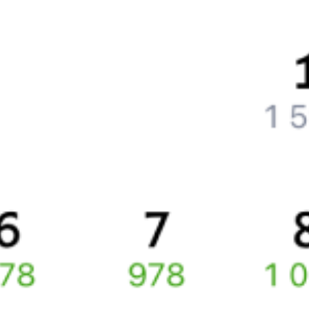
Как поменять билет на другую дату или на другой поезд?
Как вернуть билет?
Что делать, если ошибся при вводе данных пассажира?
Как перевезти животное в поезде?
Как получить отчетные документы для бухгалтерии?
Что делать, если оплата не проходит?
Билеты РЖД
Вы можете заказать электронный жд билет и
железнодорожный билет на бланке РЖД.
Если вас интересует цена билета на поезд от
Керчи
до
Дербента
, то укажите дату поездки. При этом вы увидите
стоимость билетов во всех доступных вагонах (плацкарт, купе
и др.) и сможете купить жд билеты
Керчь
–
Дербент
онлайн.
Инструкция по приобретению билетов
Способы оплаты
Правила работы сервиса