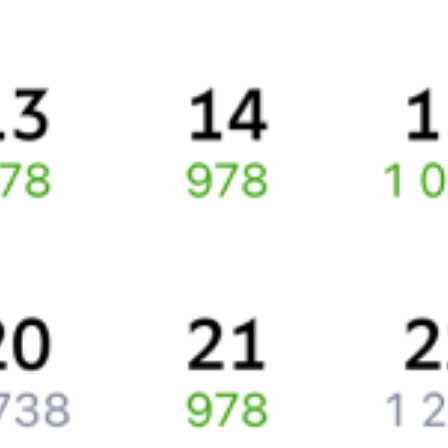
Про расписание Крым — Дербент
По выбранному направлению курсирует 0 поездов.
Ищете как добраться из
Керчи
до
Дербента
или как доехать на
поезде?
Наш сервис позволяет заказать и купить железнодорожный
билет по маршруту
Керчь
–
Дербент
через интернет прямо
сейчас.
Путешественникам
Справочная
Путеводитель по странам
Бонусная программа
Подарочные сертификаты
Компания