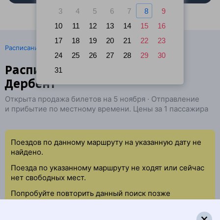
3
4
5
6
7
8
9
10
11
12
13
14
15
16
17
18
19
20
21
22
23
·
Расписание поездов
Ж/д билеты Керчь → Дербент
24
25
26
27
28
29
30
Расписание поездов Крым —
31
Дербент
Открыта продажа билетов на 5 ноября · Отправление
и прибытие по местному времени. Цены за 1 пассажира
Поездов по данному маршруту на указанную дату не
найдено.
Поезда по указанному маршруту не ходят или сейчас
нет свободных мест.
Попробуйте повторить данный поиск позже