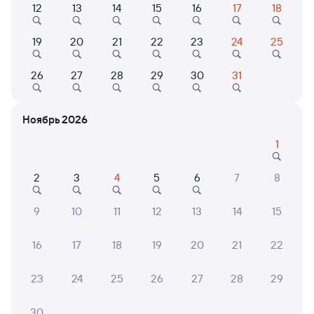
12
13
14
15
16
17
18
Найдём билет на поезд за вас
Даже если сейчас нет мест
19
20
21
22
23
24
25
Искать билеты
26
27
28
29
30
31
Отели в Ижевске
Все
Ноябрь 2026
Путешественникам нравятся эти варианты
1
2
3
4
5
6
7
8
9
10
11
12
13
14
15
8,3
8,4
Отель
Отель
Отель
16
17
18
19
20
21
22
АМАКС
Отель "OST-ROFF"
Open
«Центральная»
23
24
25
26
27
28
29
1 ⁠673 ⁠₽
5 ⁠406 ⁠₽
3 ⁠000
30