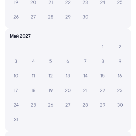
19
20
21
22
23
24
25
СМС-сопровождение до посадки в поезд
26
27
28
29
30
Оформление без регистрации на сайте
Май 2027
Частые вопросы
1
2
Что нужно, чтобы сесть в поезд?
3
4
5
6
7
8
9
Как поменять билет на другую дату или
на другой поезд?
10
11
12
13
14
15
16
Как вернуть билет?
17
18
19
20
21
22
23
Что делать, если ошибся при вводе данных
пассажира?
24
25
26
27
28
29
30
Как перевезти животное в поезде?
31
Как получить отчетные документы для
бухгалтерии?