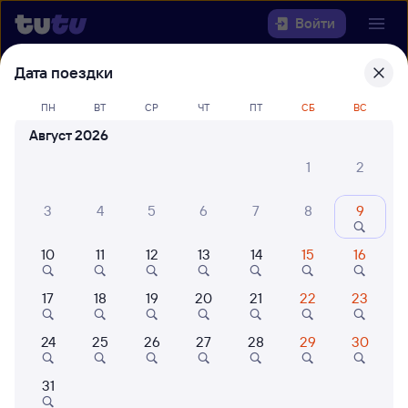
Войти
Дата поездки
Выберите день, чтобы найти
ж/д
билеты Красноуфимск — Ижевск
ПН
ВТ
СР
ЧТ
ПТ
СБ
ВС
Август 2026
Откуда
1
2
Куда
3
4
5
6
7
8
9
Когда
10
11
12
13
14
15
16
Кто едет
17
18
19
20
21
22
23
24
25
26
27
28
29
30
Найти поезда
31