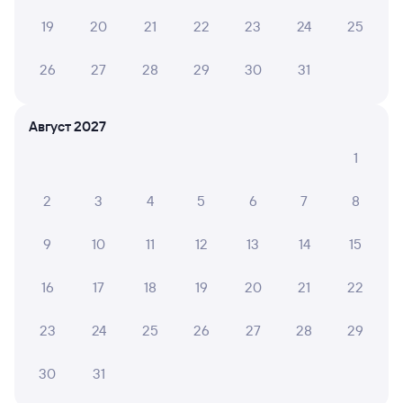
Самая низкая стоимость билета на поезд
19
20
21
22
23
24
25
из Красноуфимска в Ижевск составляет 2 263 рубля.
Цена билета на поезд Красноуфимск — Ижевск
в плацкартном вагоне около 2 263 рублей, в купейном
26
27
28
29
30
31
вагоне приблизительно 2 565 рублей.
Инструкция по приобретению билетов
Август 2027
Способы оплаты
Правила работы сервиса
1
А ещё здесь можно найти
Обратные билеты из Красноуфимска
2
3
4
5
6
7
8
в Ижевск
9
10
11
12
13
14
15
Отели Ижевска
Железнодорожные билеты в Ижевск
16
17
18
19
20
21
22
Вокзал Красноуфимск
23
24
25
26
27
28
29
30
31