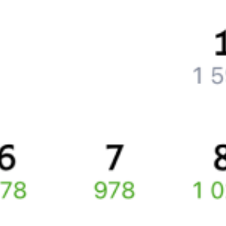
Что делать, если ошибся при вводе данных пассажира?
Как перевезти животное в поезде?
Как получить отчетные документы для бухгалтерии?
Что делать, если оплата не проходит?
Билеты РЖД
Вы можете заказать электронный жд билет и
железнодорожный билет на бланке РЖД.
Если вас интересует цена билета на поезд от
Краматорска
до
Славянска
, то укажите дату поездки. При этом вы увидите
стоимость билетов во всех доступных вагонах (плацкарт, купе
и др.) и сможете купить жд билеты
Краматорск
–
Славянск
онлайн.
Инструкция по приобретению билетов
Способы оплаты
Правила работы сервиса
Про расписание Краматорск — Славянск