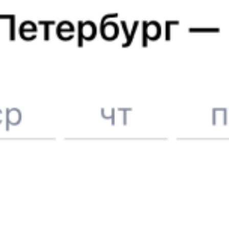
6 причин купить ж/д билеты именно здесь
Онлайн-покупка за 4 минуты
Онлайн-возврат билетов без очереди в кассу
Выбор любимых мест на схемах вагонов
Подробные ответы на вопросы о поездке или покупке
СМС-сопровождение до посадки в поезд
Оформление без регистрации на сайте
Частые вопросы
Что нужно, чтобы сесть в поезд?
Как поменять билет на другую дату или на другой поезд?
Как вернуть билет?