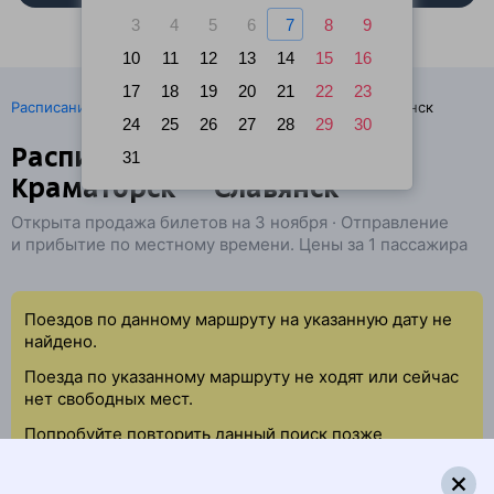
3
4
5
6
7
8
9
10
11
12
13
14
15
16
17
18
19
20
21
22
23
·
Расписание поездов
Ж/д билеты Краматорск → Славянск
24
25
26
27
28
29
30
Расписание поездов
31
Краматорск — Славянск
Открыта продажа билетов на 3 ноября · Отправление
и прибытие по местному времени. Цены за 1 пассажира
Поездов по данному маршруту на указанную дату не
найдено.
Поезда по указанному маршруту не ходят или сейчас
нет свободных мест.
Попробуйте повторить данный поиск позже