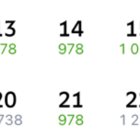
Расстояние между
Славянском
и
Краматорском
14 километров.
Приблизительное время в пути .
По выбранному маршруту курсирует 0 поездов.
Ищете как добраться из
Краматорска
до
Славянска
или как
доехать на поезде?
Наш сервис позволяет заказать и купить железнодорожный
билет по маршруту
Краматорск
–
Славянск
через интернет уже
сейчас.
Путешественникам
Справочная
Путеводитель по странам
Бонусная программа
Подарочные сертификаты
Компания
История Туту.ру