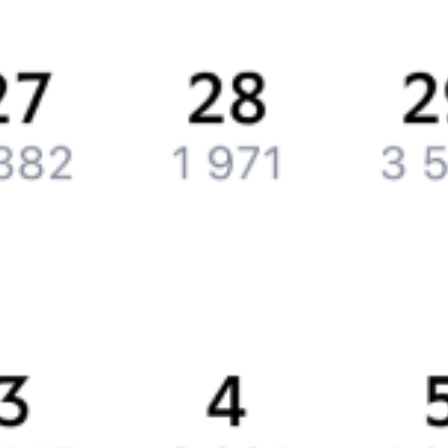
Вакансии
Обратная связь
Контактная информация
Партнерам
Реклама на Туту.ру
Партнерская программа
Загрузите в
App Store
Загрузите в
Google Play
Загрузите в
AppGallery
Загрузите в
RuStore