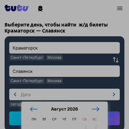
!
!
Выберите день, чтобы найти
ж/д билеты
Краматорск — Славянск
Санкт-Петербург
Москва
Санкт-Петербург
Москва
сегодня
завтра
послезавтра
Август 2026
Найти ж/д билеты
ПН
ВТ
СР
ЧТ
ПТ
СБ
ВС
1
2