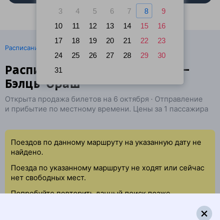
3
4
5
6
7
8
9
10
11
12
13
14
15
16
17
18
19
20
21
22
23
·
Расписание поездов
Ж/д билеты Краков → Бельцы
24
25
26
27
28
29
30
Расписание поездов Краков —
31
Бэлць-Ораш
Открыта продажа билетов на 6 октября · Отправление
и прибытие по местному времени. Цены за 1 пассажира
Поездов по данному маршруту на указанную дату не
найдено.
Поезда по указанному маршруту не ходят или сейчас
нет свободных мест.
Попробуйте повторить данный поиск позже