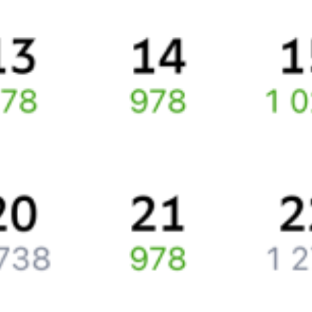
Про расписание Краков — Бэлць-Ораш
По данному направлению курсирует 0 поездов.
Ищете как добраться из
Кракова
до
Бельц
или как доехать на
поезде?
Наш сервис позволяет заказать и купить железнодорожный
билет
Краков
–
Бельцы
через интернет уже сейчас.
Путешественникам
Справочная
Путеводитель по странам
Бонусная программа
Подарочные сертификаты
Компания
История Туту.ру
Вакансии