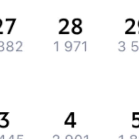
Обратная связь
Контактная информация
Партнерам
Реклама на Туту.ру
Партнерская программа
Загрузите в
App Store
Загрузите в
Google Play
Загрузите в
AppGallery
Загрузите в
RuStore