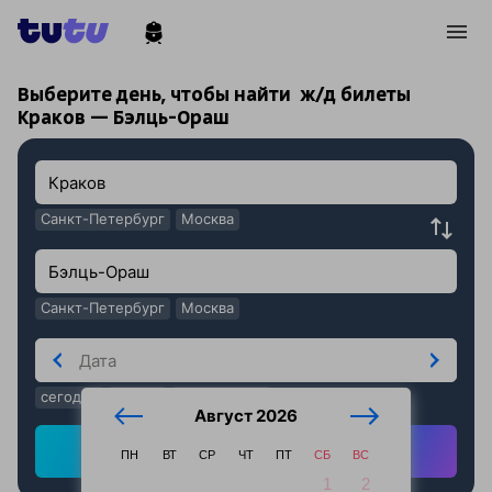
!
!
Выберите день, чтобы найти
ж/д билеты
Краков — Бэлць-Ораш
Санкт-Петербург
Москва
Санкт-Петербург
Москва
сегодня
завтра
послезавтра
Август 2026
Найти ж/д билеты
ПН
ВТ
СР
ЧТ
ПТ
СБ
ВС
1
2