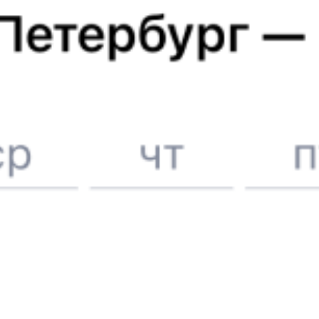
Купить билеты на поезд до
Бельц
6 причин купить ж/д билеты именно здесь
Онлайн-покупка за 4 минуты
Онлайн-возврат билетов без очереди в кассу
Выбор любимых мест на схемах вагонов
Подробные ответы на вопросы о поездке или покупке
СМС-сопровождение до посадки в поезд
Оформление без регистрации на сайте
Частые вопросы
Что нужно, чтобы сесть в поезд?
Как поменять билет на другую дату или на другой поезд?