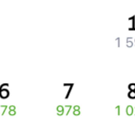
Как вернуть билет?
Что делать, если ошибся при вводе данных пассажира?
Как перевезти животное в поезде?
Как получить отчетные документы для бухгалтерии?
Что делать, если оплата не проходит?
Билеты РЖД
Вы можете заказать электронный жд билет и
железнодорожный билет на бланке РЖД.
Если вас интересует цена билета на поезд от
Кракова
до
Бельц
,
то укажите дату поездки. При этом вы увидите стоимость
билетов во всех доступных вагонах (плацкарт, купе и др.)
и сможете купить жд билеты
Краков
–
Бельцы
онлайн.
Инструкция по приобретению билетов
Способы оплаты
Правила работы сервиса
Какие документы нужны для поездок в СНГ