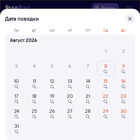
Войти
Дата поездки
Выберите день, чтобы найти
ж/д
ПН
ВТ
СР
ЧТ
ПТ
СБ
ВС
билеты Козулька — Киренга
Август 2026
Откуда
1
2
Куда
3
4
5
6
7
8
9
10
11
12
13
14
15
16
Когда
17
18
19
20
21
22
23
Кто едет
24
25
26
27
28
29
30
Найти поезда
31