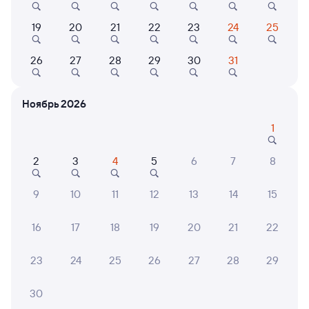
Выбор любимых мест на схемах вагонов
19
20
21
22
23
24
25
Подробные ответы на вопросы о поездке или
покупке
26
27
28
29
30
31
СМС-сопровождение до посадки в поезд
Ноябрь 2026
Оформление без регистрации на сайте
1
Частые вопросы
2
3
4
5
6
7
8
Что нужно, чтобы сесть в поезд?
9
10
11
12
13
14
15
Как поменять билет на другую дату или
на другой поезд?
16
17
18
19
20
21
22
Как вернуть билет?
23
24
25
26
27
28
29
Что делать, если ошибся при вводе данных
пассажира?
30
Как перевезти животное в поезде?