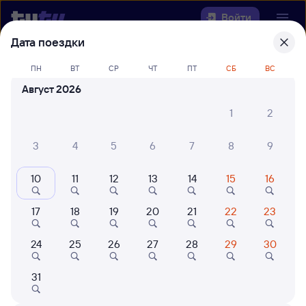
Войти
Дата поездки
Выберите день, чтобы найти
ж/д
ПН
ВТ
СР
ЧТ
ПТ
СБ
ВС
билеты Коршуниха-Ангарская —
Август 2026
Речушка
1
2
Откуда
3
4
5
6
7
8
9
Куда
10
11
12
13
14
15
16
Когда
17
18
19
20
21
22
23
Кто едет
24
25
26
27
28
29
30
Найти поезда
31