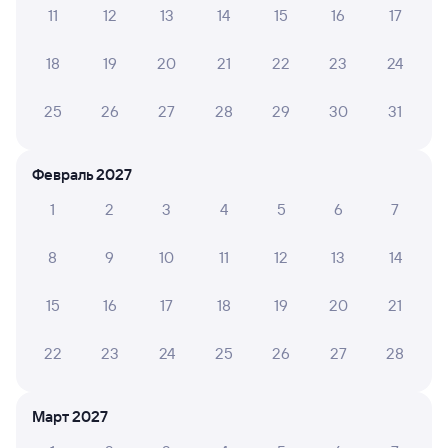
Инструкция по приобретению билетов
11
12
13
14
15
16
17
Способы оплаты
Правила работы сервиса
18
19
20
21
22
23
24
А ещё здесь можно найти
Обратные билеты из Коршунихи-Ангарской
25
26
27
28
29
30
31
в Речушку
Отели
Февраль 2027
Другие авиарейсы из Железногорска-
1
2
3
4
5
6
7
Илимского
Купить жд билеты в Речушку
8
9
10
11
12
13
14
Вокзал Коршуниха-Ангарская
15
16
17
18
19
20
21
22
23
24
25
26
27
28
Март 2027