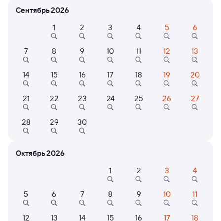
Сентябрь 2026
Расписание поездов Коршуниха-
1
2
3
4
5
6
Ангарская — Речушка
7
8
9
10
11
12
13
14
15
16
17
18
19
20
21
22
23
24
25
26
27
28
29
30
Нет рейсов по этому маршруту
Измените место отправления или прибытия, либо
посмотрите другой транспорт
Октябрь 2026
1
2
3
4
5
6
7
8
9
10
11
6 причин купить ж/д билеты
Онлайн-покупка за 4 минуты
12
13
14
15
16
17
18