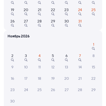
Онлайн-возврат билетов без очереди в кассу
19
20
21
22
23
24
25
Выбор любимых мест на схемах вагонов
26
27
28
29
30
31
Подробные ответы на вопросы о поездке или
покупке
Ноябрь 2026
СМС-сопровождение до посадки в поезд
1
Оформление без регистрации на сайте
2
3
4
5
6
7
8
Частые вопросы
9
10
11
12
13
14
15
Что нужно, чтобы сесть в поезд?
16
17
18
19
20
21
22
Как поменять билет на другую дату или
на другой поезд?
23
24
25
26
27
28
29
Как вернуть билет?
30
Что делать, если ошибся при вводе данных