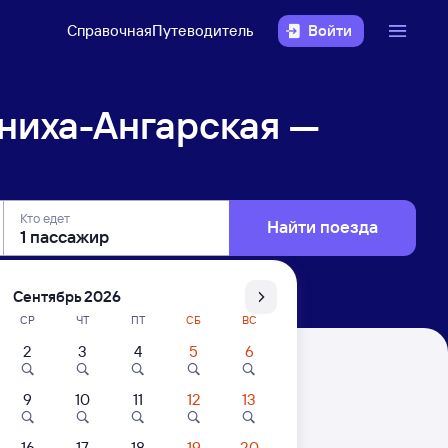
Справочная
Путеводитель
Войти
ниха-Ангарская —
Кто едет
Найти поезда
Сентябрь 2026
СР
ЧТ
ПТ
СБ
ВС
2
3
4
5
6
— Москаленки
9
10
11
12
13
16
17
18
19
20