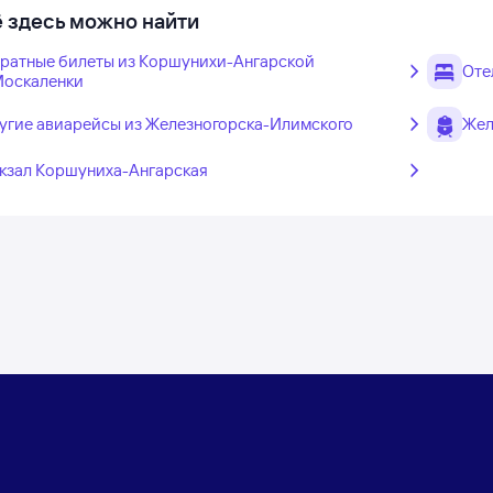
 здесь можно найти
ратные билеты из Коршунихи-Ангарской
Оте
Москаленки
угие авиарейсы из Железногорска-Илимского
Жел
кзал Коршуниха-Ангарская