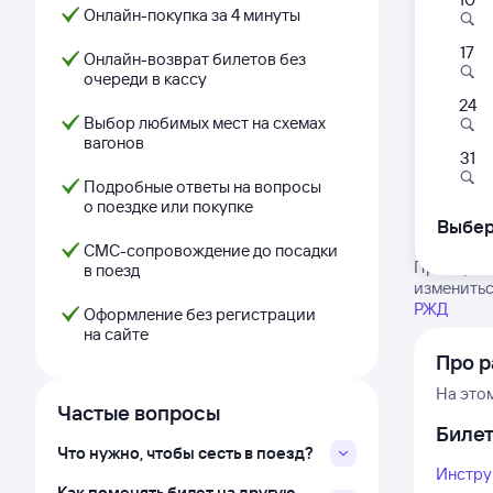
Онлайн-покупка за 4 минуты
17
Онлайн-возврат билетов без
очереди в кассу
24
Выбор любимых мест на схемах
вагонов
31
Подробные ответы на вопросы
о поездке или покупке
Выбер
СМС-сопровождение до посадки
Проверьте
в поезд
изменитьс
РЖД
Оформление без регистрации
на сайте
Про р
На это
Частые вопросы
Биле
Что нужно, чтобы сесть в поезд?
Инстру
Как поменять билет на другую