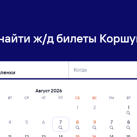
 найти
ж/д билеты Коршу
Когда
тербург
Москва
Сегодня
Завтра
Август 2026
ВТ
СР
ЧТ
ПТ
СБ
ВС
ПН
ВТ
1
2
1
сание поездов Коршуниха-Ангарская 
4
5
6
7
8
9
7
8
11
12
13
14
15
16
14
15