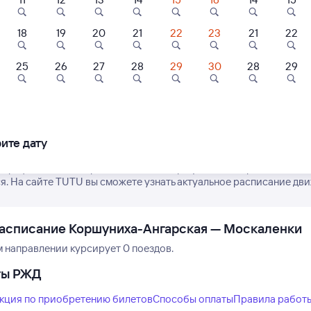
18
19
20
21
22
23
21
22
25
26
27
28
29
30
28
29
Нет рейсов по этому
Измените место отправления или при
другой транспо
ите дату
 график движения рейсов РЖД из Коршунихи-Ангарской в Моск
я. На сайте TUTU вы сможете узнать актуальное расписание дви
асписание Коршуниха-Ангарская — Москаленки
м направлении курсирует 0 поездов.
ты РЖД
кция по приобретению билетов
Способы оплаты
Правила работ