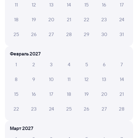
Билеты РЖД
11
12
13
14
15
16
17
Инструкция по приобретению билетов
18
19
20
21
22
23
24
Способы оплаты
Правила работы сервиса
А ещё здесь можно найти
25
26
27
28
29
30
31
Обратные билеты из Коршунихи-Ангарской
в Хорогочи
Февраль 2027
Отели
1
2
3
4
5
6
7
Другие авиарейсы из Железногорска-
8
9
10
11
12
13
14
Илимского
Билеты на поезд до Хорогочей
15
16
17
18
19
20
21
Вокзал Коршуниха-Ангарская
22
23
24
25
26
27
28
Март 2027