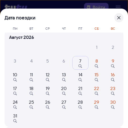
Войти
Дата поездки
Выберите день, чтобы найти
ж/д
ПН
ВТ
СР
ЧТ
ПТ
СБ
ВС
билеты Коршуниха-Ангарская —
Август 2026
Хорогочи
1
2
22 года работаем для вас
42 млн путешествуют с на
3
4
5
6
7
8
9
Откуда
10
11
12
13
14
15
16
Куда
17
18
19
20
21
22
23
Когда
24
25
26
27
28
29
30
Кто едет
31
Найти поезда