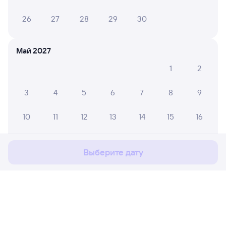
26
27
28
29
30
Май 2027
1
2
3
4
5
6
7
8
9
Мы используем cookies для более удобной работы
10
11
12
13
14
15
16
с сайтом.
Подробнее
17
18
19
20
21
22
23
Соглашаюсь
Выберите дату
24
25
26
27
28
29
30
31
Июнь 2027