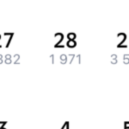
История Туту.ру
Вакансии
Обратная связь
Контактная информация
Партнерам
Реклама на Туту.ру
Партнерская программа
Загрузите в
App Store
Загрузите в
Google Play
Загрузите в
AppGallery