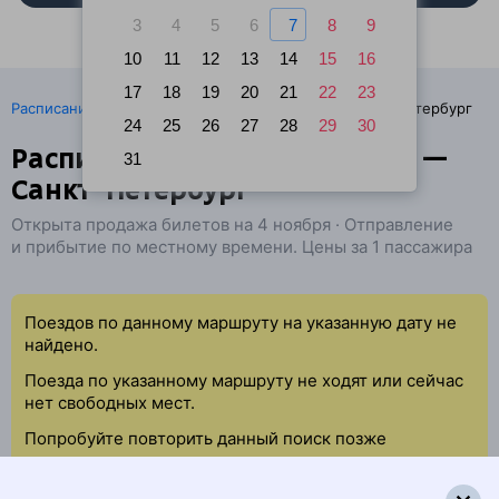
3
4
5
6
7
8
9
10
11
12
13
14
15
16
17
18
19
20
21
22
23
·
Расписание поездов
Ж/д билеты Корнево → Санкт-Петербург
24
25
26
27
28
29
30
Расписание поездов Корнево —
31
Санкт-Петербург
Открыта продажа билетов на 4 ноября · Отправление
и прибытие по местному времени. Цены за 1 пассажира
Поездов по данному маршруту на указанную дату не
найдено.
Поезда по указанному маршруту не ходят или сейчас
нет свободных мест.
Попробуйте повторить данный поиск позже