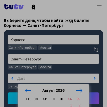
!
!
Выберите день, чтобы найти
ж/д билеты
Корнево — Санкт-Петербург
Санкт-Петербург
Москва
Санкт-Петербург
Москва
сегодня
завтра
послезавтра
Август 2026
Найти ж/д билеты
ПН
ВТ
СР
ЧТ
ПТ
СБ
ВС
1
2