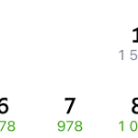
Как поменять билет на другую дату или на другой поезд?
Как вернуть билет?
Что делать, если ошибся при вводе данных пассажира?
Как перевезти животное в поезде?
Как получить отчетные документы для бухгалтерии?
Что делать, если оплата не проходит?
Билеты РЖД
Вы можете заказать электронный жд билет и
железнодорожный билет на бланке РЖД.
Если вас интересует цена билета на поезд от
Корнево
до
Санкт-
Петербурга
, то укажите дату поездки. При этом вы увидите
стоимость билетов во всех доступных вагонах (плацкарт, купе
и др.) и сможете купить жд билеты
Корнево
–
Санкт-Петербург
онлайн.
Инструкция по приобретению билетов
Способы оплаты