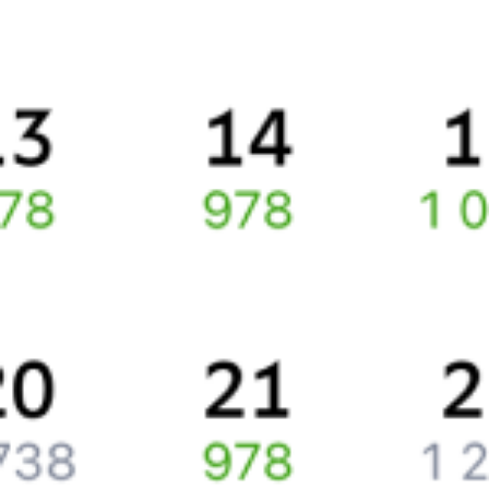
Правила работы сервиса
Про расписание Корнево — Санкт-Петербург
По данному направлению курсирует 0 поездов.
Ищете как добраться из
Корнево
до
Санкт-Петербурга
или как
доехать на поезде?
Спешите заказать и купить железнодорожный билет по
маршруту
Корнево
–
Санкт-Петербург
через интернет прямо
сейчас.
Путешественникам
Справочная
Путеводитель по странам
Бонусная программа
Подарочные сертификаты
Компания