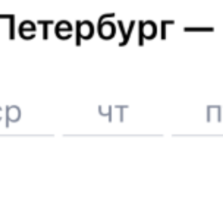
ЖД билеты до
Костаная
6 причин купить ж/д билеты именно здесь
Онлайн-покупка за 4 минуты
Онлайн-возврат билетов без очереди в кассу
Выбор любимых мест на схемах вагонов
Подробные ответы на вопросы о поездке или покупке
СМС-сопровождение до посадки в поезд
Оформление без регистрации на сайте
Частые вопросы
Что нужно, чтобы сесть в поезд?
Как поменять билет на другую дату или на другой поезд?