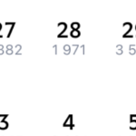
Вакансии
Обратная связь
Контактная информация
Партнерам
Реклама на Туту.ру
Партнерская программа
Загрузите в
App Store
Загрузите в
Google Play
Загрузите в
AppGallery
Загрузите в
RuStore