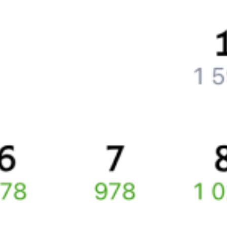
Как вернуть билет?
Что делать, если ошибся при вводе данных пассажира?
Как перевезти животное в поезде?
Как получить отчетные документы для бухгалтерии?
Что делать, если оплата не проходит?
Билеты РЖД
Вы можете заказать электронный жд билет и
железнодорожный билет на бланке РЖД.
Если вас интересует цена билета на поезд от
Шымкента
до
Костаная
, то укажите дату поездки. При этом вы увидите
стоимость билетов во всех доступных вагонах (плацкарт, купе
и др.) и сможете купить жд билеты
Шымкент
–
Костанай
онлайн.
Инструкция по приобретению билетов
Способы оплаты
Правила работы сервиса
Какие документы нужны для поездок в СНГ