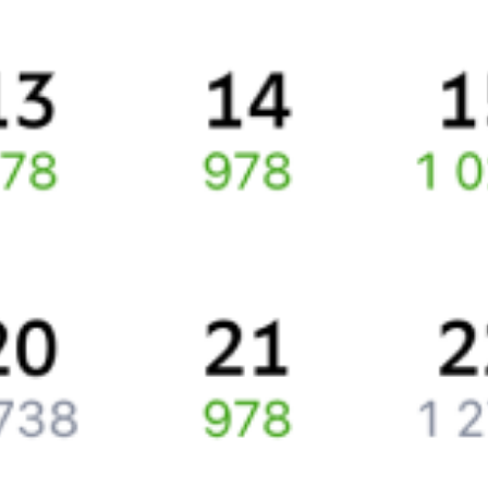
Про расписание Коргасын — Костанай
По этому направлению курсирует 0 поездов.
Ищете как добраться из
Шымкента
до
Костаная
или как доехать
на поезде?
Наш сервис позволяет заказать и купить железнодорожный
билет
Шымкент
–
Костанай
через интернет уже сейчас.
Путешественникам
Справочная
Путеводитель по странам
Бонусная программа
Подарочные сертификаты
Компания
История Туту.ру