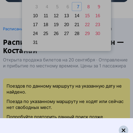
3
4
5
6
7
8
9
10
11
12
13
14
15
16
17
18
19
20
21
22
23
·
Расписание поездов
Ж/д билеты Шымкент → Костанай
24
25
26
27
28
29
30
Расписание поездов Коргасын —
31
Костанай
Открыта продажа билетов на 20 сентября · Отправление
и прибытие по местному времени. Цены за 1 пассажира
Поездов по данному маршруту на указанную дату не
найдено.
Поезда по указанному маршруту не ходят или сейчас
нет свободных мест.
Попробуйте повторить данный поиск позже