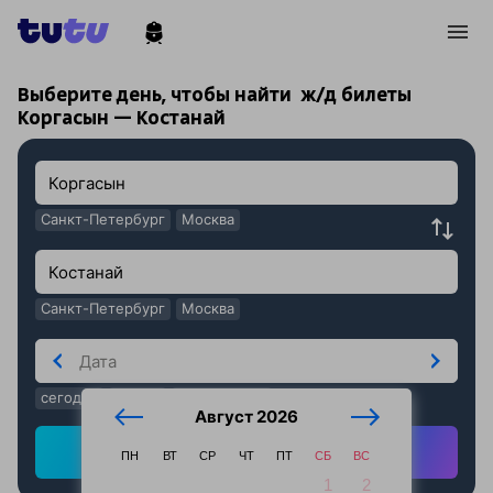
!
!
Выберите день, чтобы найти
ж/д билеты
Коргасын — Костанай
Санкт-Петербург
Москва
Санкт-Петербург
Москва
сегодня
завтра
послезавтра
Август 2026
Найти ж/д билеты
ПН
ВТ
СР
ЧТ
ПТ
СБ
ВС
1
2