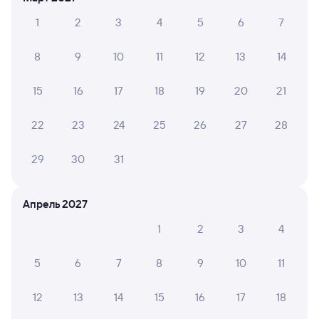
Отели в Бологое
Все
1
2
3
4
5
6
7
Путешественникам нравятся эти варианты
8
9
10
11
12
13
14
15
16
17
18
19
20
21
8,7
Показать
22
23
24
25
26
27
28
Отель
ещё 2
База Отдыха
варианта
Крушинов Рог
29
30
31
14 ⁠498 ⁠₽
Апрель 2027
Отзывы пассажиров Туту о поездах
1
2
3
4
по этому направлению
5
6
7
8
9
10
11
Мы отображаем актуальные отзывы и не удаляем
отрицательные мнения
12
13
14
15
16
17
18