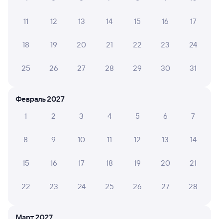
2 ч 47 м в пути
15:04
17:51
11
12
13
14
15
16
17
Колпино
Бологое-Московское
из Санкт-Петербурга-Главн.
Бологое
18
19
20
21
22
23
24
в Москву Октябрьскую
25
26
27
28
29
30
31
Дни следования
ближайшие: 8, 10, 12 августа
Маршрут
Сидячий
Февраль 2027
от
1 ⁠749 ⁠₽
1
2
3
4
5
6
7
Выберите дату
8
9
10
11
12
13
14
Найдём билет на поезд за вас
15
16
17
18
19
20
21
Даже если сейчас нет мест
22
23
24
25
26
27
28
Искать билеты
Март 2027