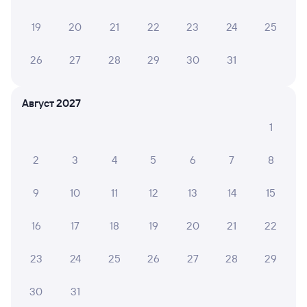
Онлайн-покупка за 4 минуты
19
20
21
22
23
24
25
Онлайн-возврат билетов без очереди в кассу
Выбор любимых мест на схемах вагонов
26
27
28
29
30
31
Подробные ответы на вопросы о поездке или
покупке
Август 2027
СМС-сопровождение до посадки в поезд
1
Оформление без регистрации на сайте
2
3
4
5
6
7
8
9
10
11
12
13
14
15
Частые вопросы
Что нужно, чтобы сесть в поезд?
16
17
18
19
20
21
22
Как поменять билет на другую дату или
23
24
25
26
27
28
29
на другой поезд?
Как вернуть билет?
30
31