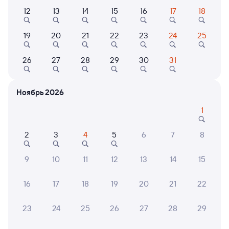
Выберите дату
12
13
14
15
16
17
18
Самый быстрый
19
20
21
22
23
24
25
801Я
Ласточка ЭС2ГП
Проходящий
9,4
2 ч 45 м в пути
26
27
28
29
30
31
07:42
10:27
Колпино
Бологое-Московское
Ноябрь 2026
из Санкт-Петербурга-Главн.
Бологое
в Валдай
1
Дни следования
ближайшие: 10, 11, 12 августа
Маршрут
2
3
4
5
6
7
8
Сидячий
от
1 ⁠605 ⁠₽
9
10
11
12
13
14
15
Выберите дату
16
17
18
19
20
21
22
Фирменный
23
24
25
26
27
28
29
739У
Проходящий
Двухэтажный
9,5