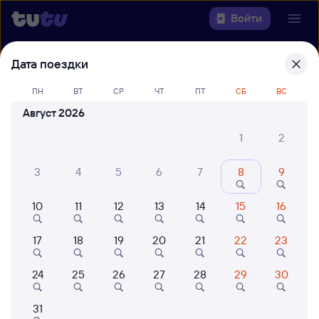
Войти
Дата поездки
Выберите день, чтобы найти
ж/д
билеты Колпино — Бологое-
ПН
ВТ
СР
ЧТ
ПТ
СБ
ВС
Московское
Август 2026
Откуда
1
2
Куда
3
4
5
6
7
8
9
10
11
12
13
14
15
16
Когда
17
18
19
20
21
22
23
Кто едет
24
25
26
27
28
29
30
Найти поезда
31