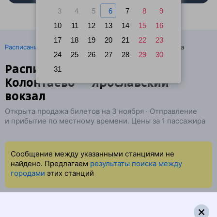
3
4
5
6
7
8
9
10
11
12
13
14
15
16
17
18
19
20
21
22
23
·
Расписание поездов
Ж/д билеты Колонтаево → Москва
24
25
26
27
28
29
30
Расписание поездов
31
Колонтаево — Ярославский
вокзал
Открыта продажа билетов на 3 ноября · Отправление
и прибытие по местному времени. Цены за 1 пассажира
Сообщение между указанными станциями не
найдено. Предлагаем
результаты поиска между
городами
этих станций
Суперцены на билеты