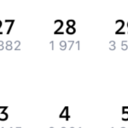
Обратная связь
Контактная информация
Партнерам
Реклама на Туту.ру
Партнерская программа
Загрузите в
App Store
Загрузите в
Google Play
Загрузите в
AppGallery
Загрузите в
RuStore