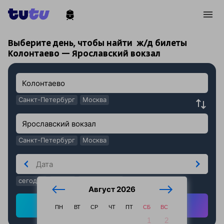
!
!
Выберите день, чтобы найти
ж/д билеты
Колонтаево — Ярославский вокзал
Санкт-Петербург
Москва
Санкт-Петербург
Москва
сегодня
завтра
послезавтра
Август 2026
Найти ж/д билеты
ПН
ВТ
СР
ЧТ
ПТ
СБ
ВС
1
2