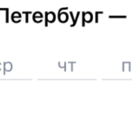
Отели в Москве
Поддержка 24/7 на Туту
6 причин купить ж/д билеты именно здесь
Онлайн-покупка за 4 минуты
Онлайн-возврат билетов без очереди в кассу
Выбор любимых мест на схемах вагонов
Подробные ответы на вопросы о поездке или покупке
СМС-сопровождение до посадки в поезд
Оформление без регистрации на сайте
Частые вопросы
Что нужно, чтобы сесть в поезд?
Как поменять билет на другую дату или на другой поезд?