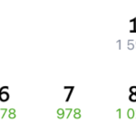
Как вернуть билет?
Что делать, если ошибся при вводе данных пассажира?
Как перевезти животное в поезде?
Как получить отчетные документы для бухгалтерии?
Что делать, если оплата не проходит?
Билеты РЖД
Вы можете заказать электронный жд билет и
железнодорожный билет на бланке РЖД.
Если вас интересует цена билета на поезд от
Колонтаево
до
Москвы
, то укажите дату поездки. При этом вы увидите
стоимость билетов во всех доступных вагонах (плацкарт, купе
и др.) и сможете купить жд билеты
Колонтаево
–
Москва
онлайн.
Инструкция по приобретению билетов
Способы оплаты
Правила работы сервиса