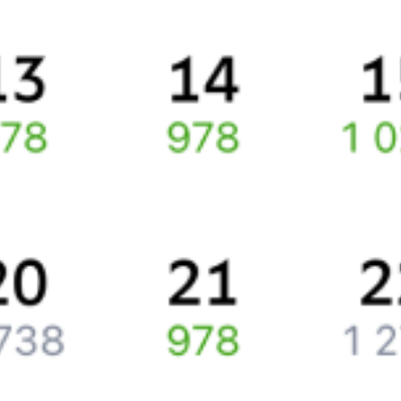
Про расписание Колонтаево — Москва Ярославская
По выбранному маршруту курсирует 0 поездов.
Ищете как добраться из
Колонтаево
до
Москвы
или как доехать
на поезде?
Спешите заказать и купить железнодорожный билет
Колонтаево
–
Москва
через интернет уже сейчас.
Путешественникам
Справочная
Путеводитель по странам
Бонусная программа
Подарочные сертификаты
Компания
История Туту.ру
Вакансии