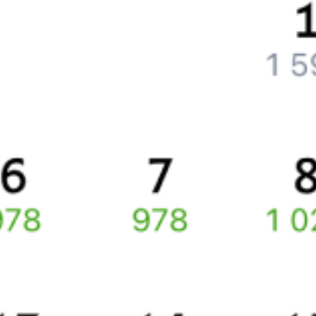
Как перевезти животное в поезде?
Как получить отчетные документы для бухгалтерии?
Что делать, если оплата не проходит?
Билеты РЖД
Вы можете заказать электронный жд билет и
железнодорожный билет на бланке РЖД.
Если вас интересует цена билета на поезд от
Койринои
до
Хелюли
, то укажите дату поездки. При этом вы увидите
стоимость билетов во всех доступных вагонах (плацкарт, купе
и др.) и сможете купить жд билеты
Койриноя
–
Хелюля
онлайн.
Инструкция по приобретению билетов
Способы оплаты
Правила работы сервиса
Про расписание Койриноя — Хелюля
По этому направлению курсирует 0 поездов.
Ищете как добраться из
Койринои
до
Хелюли
или как доехать на
поезде?