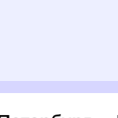
Найдём билет на поезд за вас
Даже если сейчас нет мест
Искать билеты
Узнайте расписание движения пассажирских поездов РЖД
из Койринои в Хелюлю. Будьте внимательны, расписание может
измениться. На этой странице вы видите актуальное расписание
движения поездов в 2026 году.
Подробнее о покупке билетов
РЖД
А ещё здесь можно найти
Обратные билеты из Койринои в Хелюлю
Отели
Расписание поездов до
Хелюли