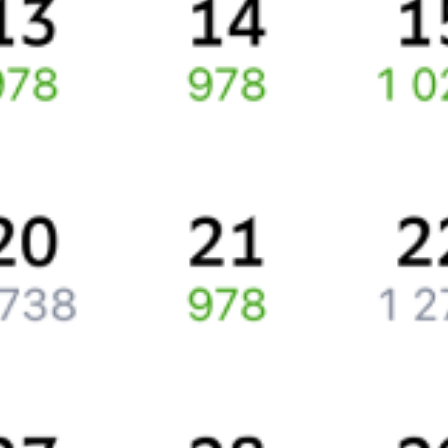
Вы можете заказать и купить железнодорожный билет
Койриноя
–
Хелюля
через интернет уже сейчас.
Путешественникам
Справочная
Путеводитель по странам
Бонусная программа
Подарочные сертификаты
Компания
История Туту.ру
Вакансии
Обратная связь
Контактная информация