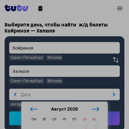
!
!
Выберите день, чтобы найти
ж/д билеты
Койриноя — Хелюля
Санкт-Петербург
Москва
Санкт-Петербург
Москва
сегодня
завтра
послезавтра
Август 2026
Найти ж/д билеты
ПН
ВТ
СР
ЧТ
ПТ
СБ
ВС
1
2