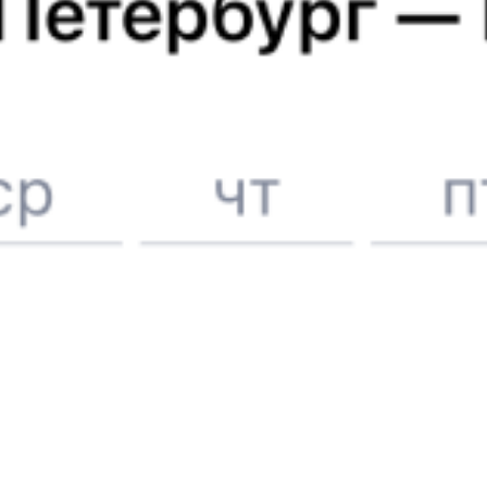
6 причин купить ж/д билеты именно здесь
Онлайн-покупка за 4 минуты
Онлайн-возврат билетов без очереди в кассу
Выбор любимых мест на схемах вагонов
Подробные ответы на вопросы о поездке или покупке
СМС-сопровождение до посадки в поезд
Оформление без регистрации на сайте
Частые вопросы
Что нужно, чтобы сесть в поезд?
Как поменять билет на другую дату или на другой поезд?
Как вернуть билет?
Что делать, если ошибся при вводе данных пассажира?