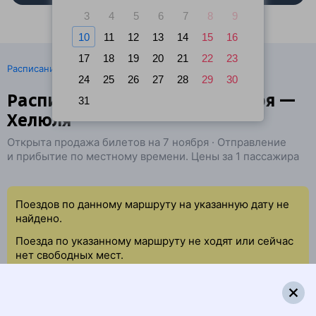
3
4
5
6
7
8
9
10
11
12
13
14
15
16
17
18
19
20
21
22
23
·
Расписание поездов
Ж/д билеты Койриноя → Хелюля
24
25
26
27
28
29
30
Расписание поездов Койриноя —
31
Хелюля
Открыта продажа билетов на 7 ноября · Отправление
и прибытие по местному времени. Цены за 1 пассажира
Поездов по данному маршруту на указанную дату не
найдено.
Поезда по указанному маршруту не ходят или сейчас
нет свободных мест.
Попробуйте повторить данный поиск позже