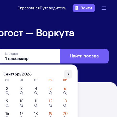
Справочная
Путеводитель
Войти
гост — Воркута
Кто едет
Найти поезда
Сентябрь 2026
СР
ЧТ
ПТ
СБ
ВС
2
3
4
5
6
9
10
11
12
13
. Цены за 1 пассажира
16
17
18
19
20