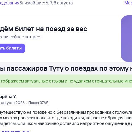
ледования
ближайшие: 6, 7, 8 августа
Ма
дём билет на поезд за вас
если сейчас нет мест
ать билеты
ы пассажиров Туту о поездах по этому
тображаем актуальные отзывы и не удаляем отрицательные мн
арёна У.
1 августа 2026 • Поезд 376Я
путешествую на поезде,но с безразличием проводника столкнула
х местах рассказывала что где находится, на нас не обращая в
м детям. Слишком навязчиво,оставило неприятное ощущение,в др
ь полностью