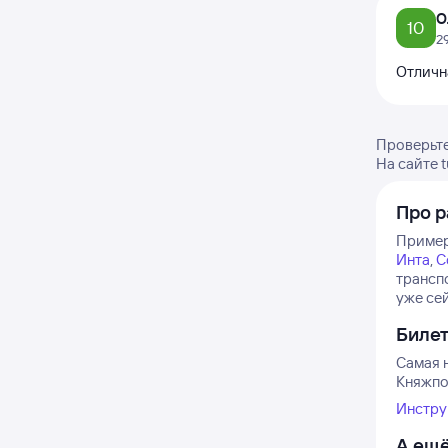
О
10
2
Отличн
Проверьте
На сайте 
Про р
Примерн
Инта
,
С
трансп
уже се
Биле
Самая н
Княжпог
Инстру
А ещё