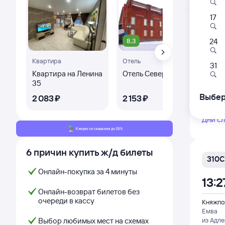
Л
17
Самый
8,3
24
295
Квартира
Отель
Ква
04:
31
Квартира на Ленина
Отель Север
Ква
35
Княжпо
Емва
Выбер
2 ⁠083 ⁠₽
2 ⁠153 ⁠₽
2 ⁠
из Ана
Дни с
6 причин купить ж/д билеты
310С
Онлайн-покупка за 4 минуты
13:2
Онлайн-возврат билетов без
очереди в кассу
Княжпо
Емва
Выбор любимых мест на схемах
из Адл