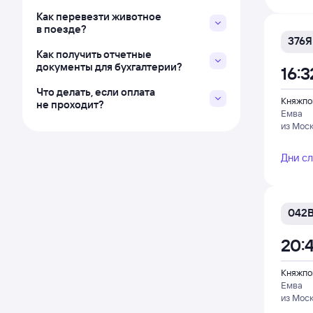
Как перевезти животное
в поезде?
376Я
Как получить отчетные
документы для бухгалтерии?
16:3
Что делать, если оплата
Княжпо
не проходит?
Емва
из Мос
Дни с
042
20:
Княжпо
Емва
из Мос