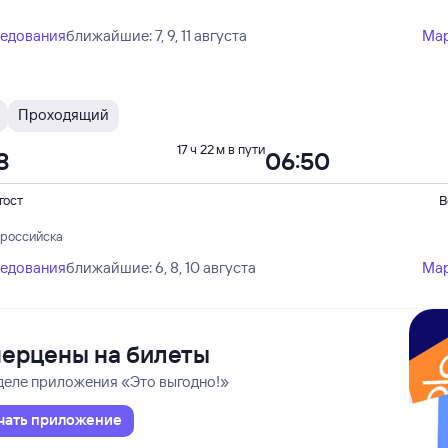
ледования
ближайшие: 7, 9, 11 августа
Ма
Проходящий
17 ч 22 м в пути
8
06:50
гост
В
ороссийска
ледования
ближайшие: 6, 8, 10 августа
Ма
ерцены на билеты
деле приложения «Это выгодно!»
чать приложение