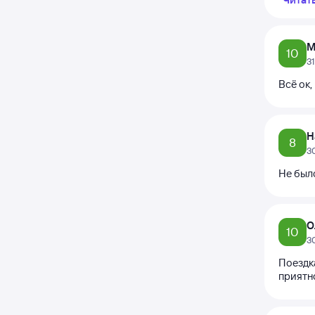
М
10
3
Всё ок,
Н
8
3
Не был
О
10
3
Поездка
приятн