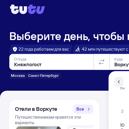
Выберите день, чтобы
22 года работаем для вас
42 млн путешествуют с
Откуда
Куда
Москва
Санкт-Петербург
Санкт-Пе
ПН
Распи
Отели в Воркуте
Все
3
Путешественникам нравятся эти
Расписа
варианты
Открыта про
10