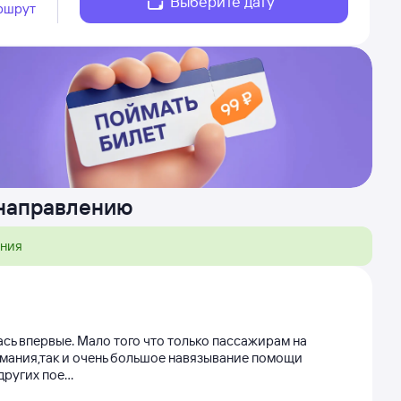
Выберите дату
ршрут
 направлению
ения
сь впервые. Мало того что только пассажирам на
нимания,так и очень большое навязывание помощи
угих пое...