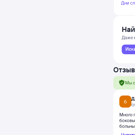
Дни с
Най
Даже 
Иск
Отзыв
Мы о
Д
6
0
Много 
боковы
больны
Читат