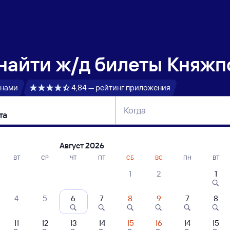
 найти
ж/д билеты Княжпо
 нами
4,84 — рейтинг приложения
Когда
тербург
Москва
Сегодня
Завтра
Август 2026
ВТ
СР
ЧТ
ПТ
СБ
ВС
ПН
ВТ
1
2
1
сание поездов Княжпогост — Воркута
4
5
6
7
8
9
7
8
ние поездов Воркута — Княжпогост
дажа билетов на 3 ноября. Отправление и прибытие по местному времени
11
12
13
14
15
16
14
15