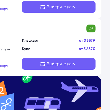
Выберите дату
ршрут
7,9
Плацкарт
от
3 ⁠557 ⁠₽
Купе
от
5 ⁠287 ⁠₽
оркута
Выберите дату
ршрут