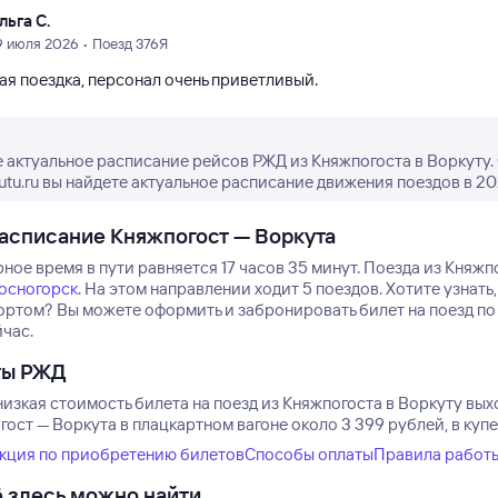
льга С.
9 июля 2026 • Поезд 376Я
ая поездка, персонал очень приветливый.
 актуальное расписание рейсов РЖД из Княжпогоста в Воркуту.
tutu.ru вы найдете актуальное расписание движения поездов в 20
асписание Княжпогост — Воркута
ое время в пути равняется 17 часов 35 минут.
Поезда из Княжпо
осногорск
.
На этом направлении ходит 5 поездов.
Хотите узнать
ортом? Вы можете оформить и забронировать билет на поезд по 
йчас.
ты РЖД
изкая стоимость билета на поезд из Княжпогоста в Воркуту выхо
ост — Воркута в плацкартном вагоне около 3 399 рублей, в купе
кция по приобретению билетов
Способы оплаты
Правила работ
 здесь можно найти