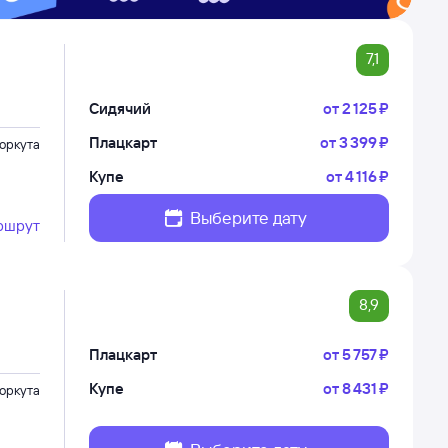
7,1
Сидячий
от
2 ⁠125 ⁠₽
Плацкарт
от
3 ⁠399 ⁠₽
оркута
Купе
от
4 ⁠116 ⁠₽
Выберите дату
ршрут
8,9
Плацкарт
от
5 ⁠757 ⁠₽
Купе
от
8 ⁠431 ⁠₽
оркута