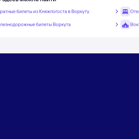
ратные билеты из Княжпогоста в Воркуту
Оте
лезнодорожные билеты Воркута
Вок