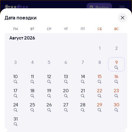
Войти
Дата поездки
Выберите день, чтобы найти
ж/д
ПН
ВТ
СР
ЧТ
ПТ
СБ
ВС
билеты Кнорринг — Тулучи
Август 2026
Откуда
1
2
Куда
3
4
5
6
7
8
9
10
11
12
13
14
15
16
Когда
17
18
19
20
21
22
23
Кто едет
24
25
26
27
28
29
30
Найти поезда
31