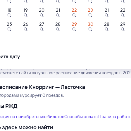
18
19
20
21
22
23
21
22
25
26
27
28
29
30
28
29
Нет рейсов по этому
Измените место отправления или при
другой транспо
ите дату
аршрут пассажирских поездов РЖД из Кнорринга в Ласточку. Им
ы сможете найти актуальное расписание движения поездов в 2026
асписание Кнорринг — Ласточка
городами курсирует 0 поездов.
ты РЖД
кция по приобретению билетов
Способы оплаты
Правила работ
 здесь можно найти