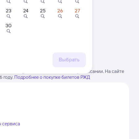
23
24
25
26
27
30
 маршруту
бытия, либо посмотрите
рт
Выбрать
ейте в виду, возможны изменения в расписании. На сайте
 году.
Подробнее о покупке билетов РЖД
ы сервиса