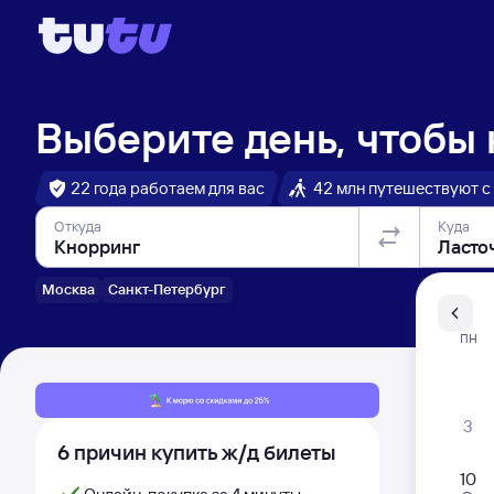
Выберите день, чтобы
22 года работаем для вас
42 млн путешествуют с
Откуда
Куда
Москва
Санкт-Петербург
Санкт-Пе
ПН
Распи
3
6 причин купить ж/д билеты
10