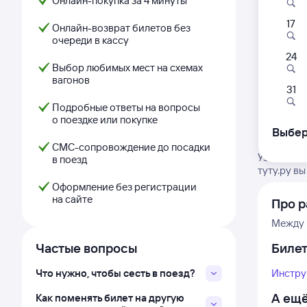
Онлайн-покупка за 4 минуты
17
Онлайн-возврат билетов без
очереди в кассу
24
Выбор любимых мест на схемах
вагонов
31
Подробные ответы на вопросы
о поездке или покупке
Выбер
СМС-сопровождение до посадки
Узнайте м
в поезд
туту.ру в
Оформление без регистрации
на сайте
Про р
Между 
Частые вопросы
Биле
Что нужно, чтобы сесть в поезд?
Инстру
А ещё
Как поменять билет на другую