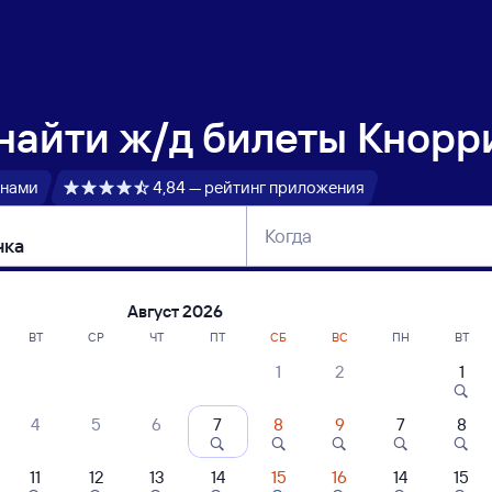
 найти
ж/д билеты Кнорри
 нами
4,84 — рейтинг приложения
Когда
тербург
Москва
Сегодня
Завтра
Август 2026
ВТ
СР
ЧТ
ПТ
СБ
ВС
ПН
ВТ
1
2
1
сание поездов Кнорринг — Ласточка
4
5
6
7
8
9
7
8
11
12
13
14
15
16
14
15