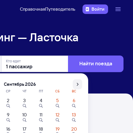
Справочная
Путеводитель
Войти
нг — Ласточка
Кто едет
Найти поезда
Сентябрь 2026
СР
ЧТ
ПТ
СБ
ВС
2
3
4
5
6
9
10
11
12
13
16
17
18
19
20