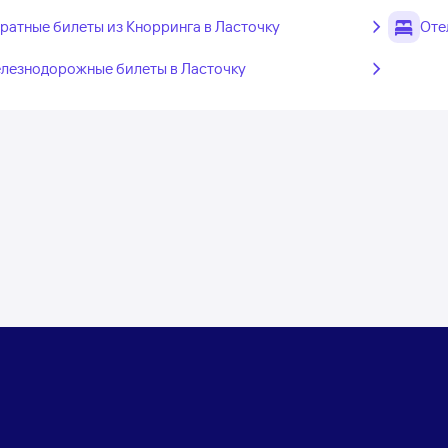
ратные билеты из Кнорринга в Ласточку
Оте
лезнодорожные билеты в Ласточку