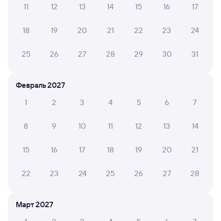
11
12
13
14
15
16
17
А ещё здесь можно найти
18
19
20
21
22
23
24
Обратные билеты из Кизнера в Зиму
Отели
25
26
27
28
29
30
31
ЖД билеты Зима
Февраль 2027
1
2
3
4
5
6
7
8
9
10
11
12
13
14
15
16
17
18
19
20
21
22
23
24
25
26
27
28
Март 2027