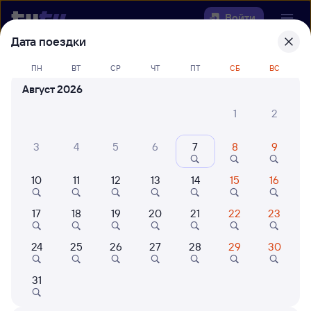
Войти
Дата поездки
Выберите день, чтобы найти
ж/д
ПН
ВТ
СР
ЧТ
ПТ
СБ
ВС
билеты Кизнер — Зима
Август 2026
22 года работаем для вас
42 млн путешествуют с на
1
2
Откуда
3
4
5
6
7
8
9
Куда
10
11
12
13
14
15
16
Когда
17
18
19
20
21
22
23
Кто едет
24
25
26
27
28
29
30
31
Найти поезда