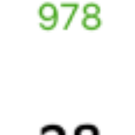
Онлайн-возврат билетов без очереди в кассу
Выбор любимых мест на схемах вагонов
Подробные ответы на вопросы о поездке или покупке
СМС-сопровождение до посадки в поезд
Оформление без регистрации на сайте
Частые вопросы
Что нужно, чтобы сесть в поезд?
Как поменять билет на другую дату или на другой поезд?
Как вернуть билет?
Что делать, если ошибся при вводе данных пассажира?
Как перевезти животное в поезде?
Как получить отчетные документы для бухгалтерии?