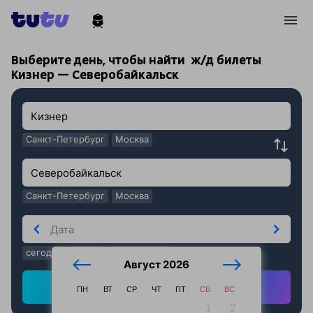
!
!
Выберите день, чтобы найти
ж/д билеты
Кизнер — Северобайкальск
Санкт-Петербург
Москва
Санкт-Петербург
Москва
сегодня
завтра
послезавтра
Август 2026
Найти ж/д билеты
ПН
ВТ
СР
ЧТ
ПТ
СБ
ВС
1
2