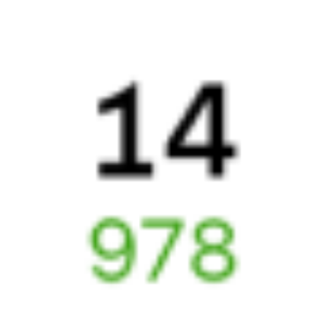
521*Е
098*С
20:07
20:50
1 пересадка
Кизнер
Северобайкальск
18 ч 48 м
5 д 20 ч 43 м
в пути
Выбрать дату
522Е + 097С
17 367 ₽
поездки
от
Найдём билет на поезд за вас
Даже если сейчас нет мест
Искать билеты
Узнайте расписание движения пассажирских поездов РЖД