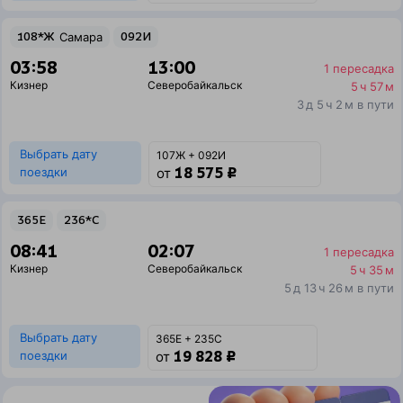
108*Ж
Самара
092И
03:58
13:00
1 пересадка
Кизнер
Северобайкальск
5 ч 57 м
3 д 5 ч 2 м в пути
Выбрать дату
107Ж + 092И
18 575 ₽
поездки
от
365Е
236*С
08:41
02:07
1 пересадка
Кизнер
Северобайкальск
5 ч 35 м
5 д 13 ч 26 м в пути
Выбрать дату
365Е + 235С
19 828 ₽
поездки
от