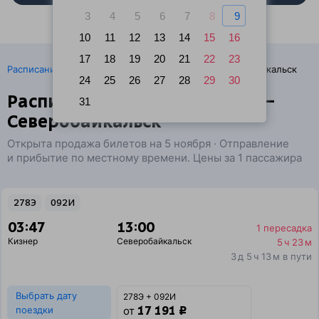
3
4
5
6
7
8
9
10
11
12
13
14
15
16
17
18
19
20
21
22
23
·
Расписание поездов
Ж/д билеты Кизнер → Северобайкальск
24
25
26
27
28
29
30
Расписание поездов Кизнер —
31
Северобайкальск
Открыта продажа билетов на 5 ноября · Отправление
и прибытие по местному времени. Цены за 1 пассажира
278Э
092И
03:47
13:00
1 пересадка
Кизнер
Северобайкальск
5 ч 23 м
3 д 5 ч 13 м в пути
Выбрать дату
278Э + 092И
17 191 ₽
поездки
от