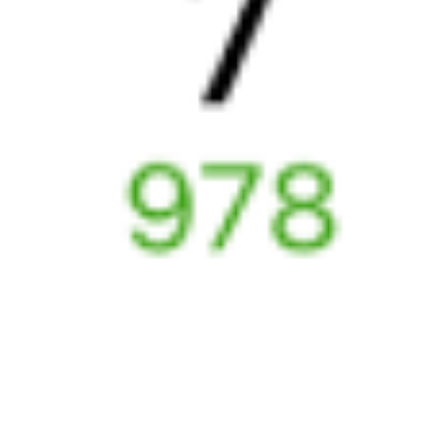
Выбрать дату
524С + 092И
18 468 ₽
поездки
от
326С
092И
18:19
13:00
1 пересадка
Кизнер
Северобайкальск
6 ч
3 д 14 ч 41 м в пути
Выбрать дату
326С + 092И
31 677 ₽
поездки
от
368*С
092И
18:40
13:00
1 пересадка
Кизнер
Северобайкальск
8 ч 37 м
3 д 14 ч 20 м в пути
Выбрать дату
367С + 092И
14 719 ₽
поездки
от