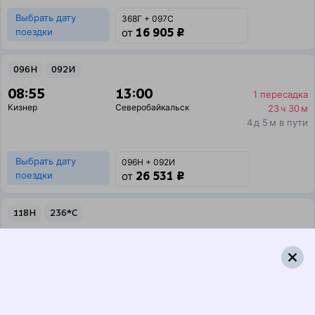
Выбрать дату
368Г + 097С
16 905 ₽
поездки
от
096Н
092И
08:55
13:00
1 пересадка
Кизнер
Северобайкальск
23 ч 30 м
4 д 5 м в пути
Выбрать дату
096Н + 092И
26 531 ₽
поездки
от
118Н
236*С
08:55
02:07
1 пересадка
Кизнер
Северобайкальск
7 ч 16 м
3 д 13 ч 12 м в пути
Выбрать дату
118Н + 235С