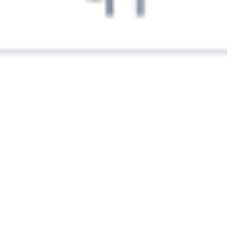
Кизнер
Северобайкальск
9 ч 33 м
3 д 7 ч 42 м в пути
Выбрать дату
082И + 112Н
16 540 ₽
поездки
от
060М
Тюмень
092И
09:08
13:00
1 пересадка
Кизнер
Северобайкальск
1 ч 9 м
2 д 23 ч 52 м
в пути
Выбрать дату
060М + 092И
18 722 ₽
поездки
от
082И
376Ы
09:08
12:51
1 пересадка
Кизнер
Северобайкальск
51 м