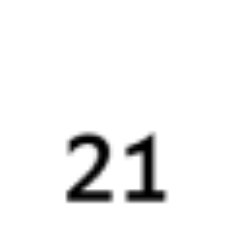
из Кизнера в Северобайкальск. Будьте внимательны, расписание
может измениться. На этой странице вы видите актуальное
расписание движения поездов в 2026 году.
Подробнее
о покупке билетов РЖД
А ещё здесь можно найти
Обратные билеты из Кизнера в Северобайкальск
Авиабилеты
Кизнер
→
Северобайкальск
Отели Северобайкальска
Купить жд билеты до
Северобайкальска
Отели
в Северобайкальске
Поддержка 24/7 на Туту
6 причин купить ж/д билеты именно здесь
Онлайн-покупка за 4 минуты