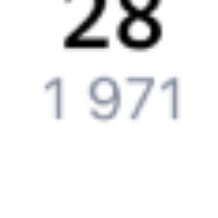
Что делать, если оплата не проходит?
Билеты РЖД
Вы можете заказать электронный жд билет и
железнодорожный билет на бланке РЖД.
Если вас интересует цена билета на поезд от
Кизнера
до
Северобайкальска
, то укажите дату поездки. При этом
вы увидите стоимость билетов во всех доступных вагонах
(плацкарт, купе и др.) и сможете купить жд билеты
Кизнер
–
Северобайкальск
онлайн.
Инструкция по приобретению билетов
Способы оплаты
Правила работы сервиса
Путешественникам
Справочная
Путеводитель по странам