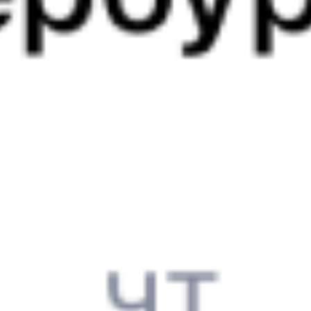
09:08
02:07
1 пересадка
Кизнер
Северобайкальск
9 ч 59 м
3 д 12 ч 59 м в пути
Выбрать дату
082И + 274С
10 092 ₽
поездки
от
082И
098*С
09:08
20:50
1 пересадка
Кизнер
Северобайкальск
6 ч 57 м
3 д 7 ч 42 м в пути
Выбрать дату
082И + 097С
10 092 ₽
поездки
от
082И
112Н
09:08
20:50
1 пересадка