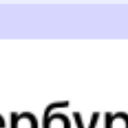
09:08
13:00
1 пересадка
Кизнер
Северобайкальск
23 ч 59 м
3 д 23 ч 52 м
в пути
Выбрать дату
082И + 092И
15 647 ₽
поездки
от
082И
348Н
09:08
11:48
1 пересадка
Кизнер
Северобайкальск
18 ч 35 м
3 д 22 ч 40 м
в пути
Выбрать дату
082И + 348Н
15 481 ₽
поездки
от
082И
274С