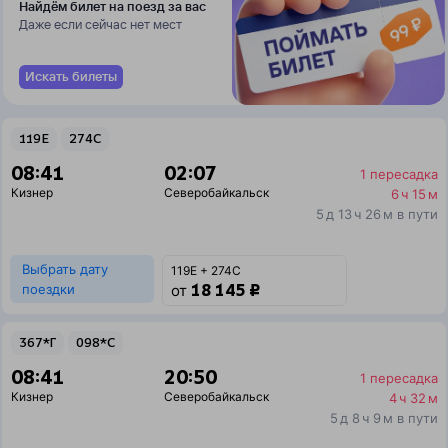
Найдём билет на поезд за вас
Даже если сейчас нет мест
Искать билеты
119Е
274С
08:41
02:07
1 пересадка
Кизнер
Северобайкальск
6 ч 15 м
5 д 13 ч 26 м в пути
Выбрать дату
119Е + 274С
18 145 ₽
поездки
от
367*Г
098*С
08:41
20:50
1 пересадка
Кизнер
Северобайкальск
4 ч 32 м
5 д 8 ч 9 м в пути