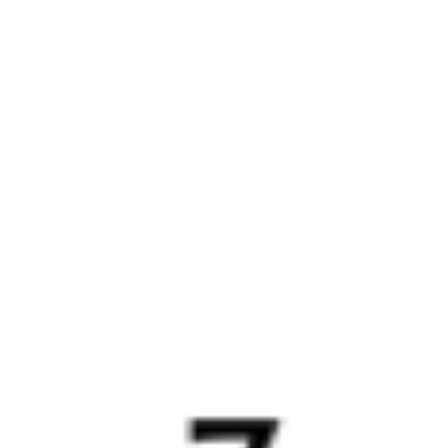
Выбрать дату
107Е + 235С
19 511 ₽
поездки
от
107Е
098*С
09:20
20:50
1 пересадка
Кизнер
Северобайкальск
3 ч 53 м
5 д 7 ч 30 м в пути
Выбрать дату
107Е + 097С
17 050 ₽
поездки
от
524С
092И
17:54
13:00
1 пересадка
Кизнер
Северобайкальск
15 ч
3 д 15 ч 6 м в пути