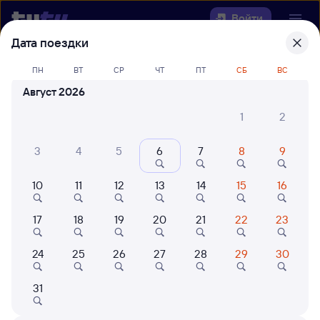
Войти
Дата поездки
Выберите день, чтобы найти
ж/д
ПН
ВТ
СР
ЧТ
ПТ
СБ
ВС
билеты Кизнер — Пильна
Август 2026
22 года работаем для вас
42 млн путешествуют с на
1
2
Откуда
3
4
5
6
7
8
9
Куда
10
11
12
13
14
15
16
Когда
17
18
19
20
21
22
23
Кто едет
24
25
26
27
28
29
30
31
Найти поезда