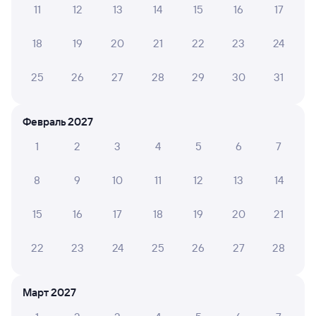
11
12
13
14
15
16
17
А ещё здесь можно найти
18
19
20
21
22
23
24
Обратные билеты из Кизнера в Пильну
Отели
25
26
27
28
29
30
31
Железнодорожные билеты в Пильну
Февраль 2027
1
2
3
4
5
6
7
8
9
10
11
12
13
14
15
16
17
18
19
20
21
22
23
24
25
26
27
28
Март 2027